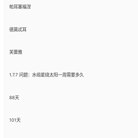
帕耳塞福涅
德莫忒耳
芙蕾雅
1.7.7 问题：水组星绕太阳一周需要多久
88天
101天