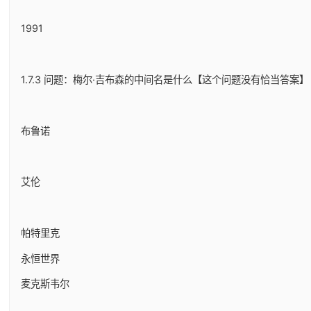
1991
1.7.3 问题：梅尔·吉布森的中间名是什么【这个问题没有恰当答案】
布鲁诺
艾伦
帕特里克
永恒世界
麦克斯韦尔