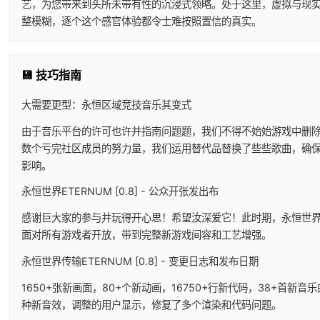
艺，为您带来到头所未带有性的沉浸式领略。处于这里，虚拟与现
整模糊，逐个这个感官体验都令士难按照置信的真实。
💾 技巧指南
大需要更型：永恒区域竞技音乐其变式
由于音乐平台的许可也许并指南问题题，我们不得不始始游戏中删
数个亏完社区成员的努力量，我们运用替代品替换了些些歌曲，确
影响。
永恒世界ETERNUM [0.8] - 公众开张发出布
感谢巨大家的参与并玩得开心思！希望汝深爱它！此时期，永恒世界0
面对所有游戏者开放，带到完整新游戏间容和工艺增强。
永恒世界传输ETERNUM [0.8] - 变更日志和发布日期
1650+张新画面，80+个新动画，16750+行新代码，38+首新音乐
种新音效，调整的用户显示，修复了多个渲染和代码问题。