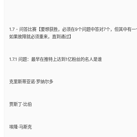
1.7 - 问答比赛【要想获胜，必须在9个问题中答对7个，但其中有
如果故障就必须重来，直到通过】
1.7.1 问题：最早在推特上达到1亿粉丝的名人是谁
克里斯蒂亚诺·罗纳尔多
贾斯丁·比伯
埃隆·马斯克