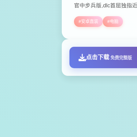
官中步兵版,dlc首屈独指
#安卓直装
#电脑
点击下载
免费完整版