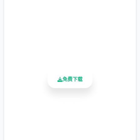
完整版游戏，免费体验
现在可以用剃刀自由修剪毛形状
2.3M+
该功能其实早已开发完成，但因未添加到UI
总下载量
中，此前无法在正式游戏中使用。
4.9/5
用户评分
900K+
活跃用户
免费下载
由于剃刀加入物品栏会导致道具过多，目前暂
安全下载
需通过涂鸦功能面板使用（未来可能调整）
高速安装
涂鸦功能原计划高等级解锁，但进度报告版中
等级≥20即可使用
完全免费