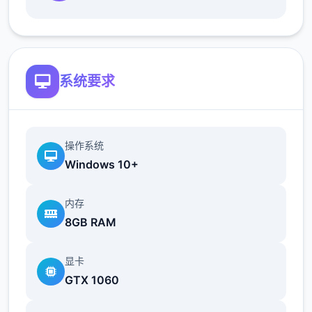
最近在漫画或CG合集中常见的“催眠APP公
寓”，难道你不想试试看吗…
这款游戏高度还原了使用催眠APP进行t教的真
系统要求
实体验，是一款沉浸式模拟游戏！并非固定流
程的被动观赏，而是让你化身主角，随心所欲
地t教女孩！
操作系统
根据不同玩法，女主角会通过丰富的台词和动
Windows 10+
画给予多样反馈
内存
相较于前作《用洗脑APP对高傲大小姐为所欲
8GB RAM
为的模拟游戏》，本作全面升级！
新增语、换装等系统及追加姿势，自由度大幅
显卡
提升！t教系统
GTX 1060
可在无人的走廊、教学楼后、体育仓库等各种