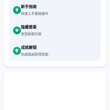
新增chuang戏功能
新手指南
现在可以进行床戏教学了
快速上手基础操作
体育仓库和保健室均可触发chuang戏，但目
隐藏要素
前体育仓库尚未实装
发现秘密内容
保健室原本计划在特定时机解锁，但为方便进
度报告版体验，现调整为角色等级≥10时开放
成就解锁
完成挑战获得奖励
新增毛剃除功能
马上下载 催眠app|中文官网