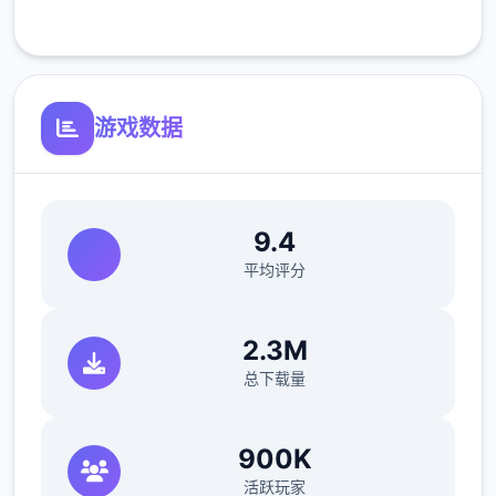
客服支持
※注意
：暂无毛发再生功能，若需恢复原状，
请删除SavedImage文件夹
其他注意事项
游戏数据
与前作相比，当前版本运行可能较卡顿，正式
版将进行优化
可体验至t教等级30
9.4
开放场景：走廊、教室、校舍后、保健室
平均评分
洗脑模式支持催眠和束缚玩法
2.3M
参数未调整，角色可能容易起飞
总下载量
反馈与问题报告请通过Discord服务器提交
（正式版发布前仅限支援者访问,自由度
900K
MAX！
活跃玩家