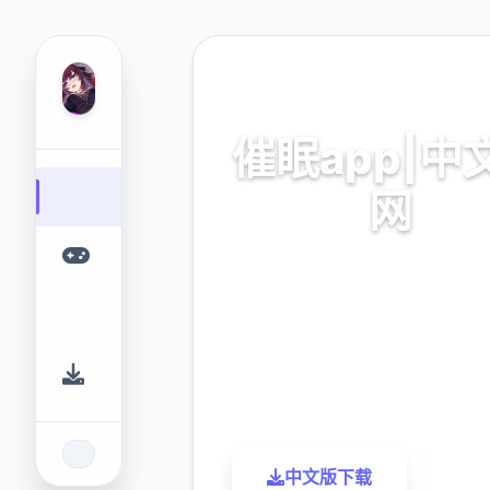
🗳️ 热门推荐
催眠app|中
网
催眠app2,安卓IOS下
9.4
2.3M
评分
下载
中文版下载
了解