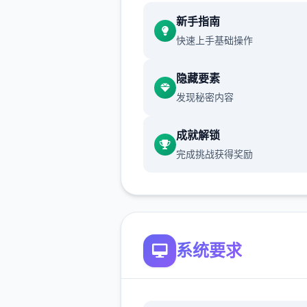
新增chuang戏功能
新手指南
快速上手基础操作
现在可以进行床戏教学了
体育仓库和保健室均可触发chu
隐藏要素
戏，但目前体育仓库尚未实装
发现秘密内容
保健室原本计划在特定时机解
成就解锁
但为方便进度报告版体验，现
完成挑战获得奖励
为角色等级≥10时开放
新增毛剃除功能
现在可以用剃刀自由修剪毛形
系统要求
该功能其实早已开发完成，但
添加到UI中，此前无法在正式
中使用。