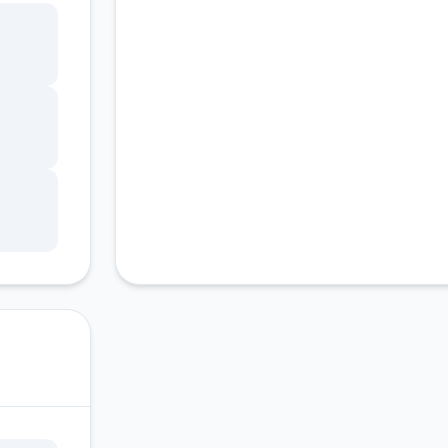
客服支持
ang
锁，
调整
状
因未
游戏