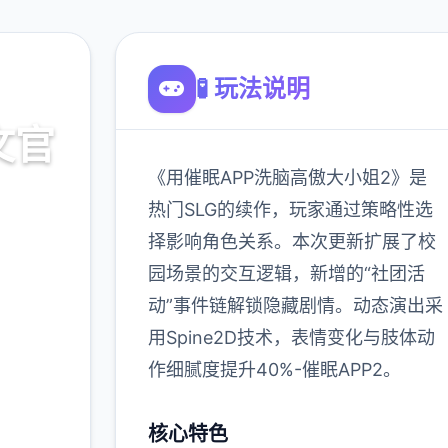
🧪 玩法说明
文官
《用催眠APP洗脑高傲大小姐2》是
热门SLG的续作，玩家通过策略性选
择影响角色关系。本次更新扩展了校
载
园场景的交互逻辑，新增的“社团活
动”事件链解锁隐藏剧情。动态演出采
900K
用Spine2D技术，表情变化与肢体动
玩家
作细腻度提升40%-催眠APP2。
核心特色
更多