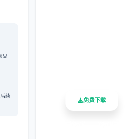
中文版下载 催眠app|中
文官网
完整版游戏，免费体验
/核显
2.3M+
4.9/5
900K+
总下载量
用户评分
活跃用户
含后续
免费下载
安全下载
高速安装
完全免费