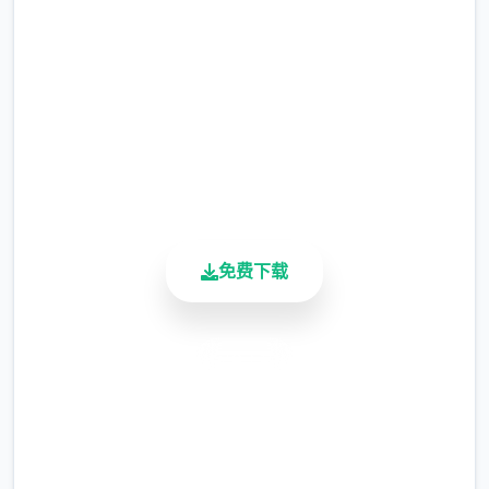
完整版游戏，免费体验
现在可以用剃刀自由修剪毛形状
2.3M+
该功能其实早已开发完成，但因未添加到UI
总下载量
中，此前无法在正式游戏中使用。
4.9/5
用户评分
由于剃刀加入物品栏会导致道具过多，目前暂
900K+
需通过涂鸦功能面板使用（未来可能调整）
活跃用户
涂鸦功能原计划高等级解锁，但进度报告版中
等级≥20即可使用
免费下载
※注意
：暂无毛发再生功能，若需恢复原状，
请删除SavedImage文件夹
安全下载
其他注意事项
高速安装
与前作相比，当前版本运行可能较卡顿，正式
完全免费
版将进行优化