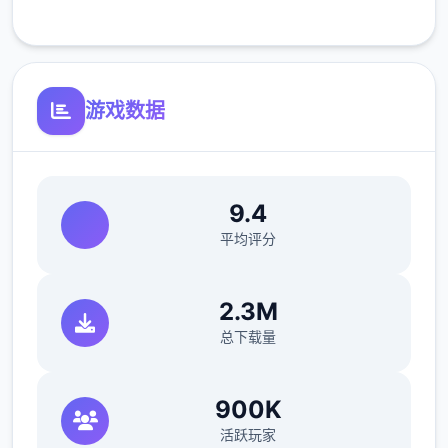
客服支持
可体验至t教等级30
开放场景：走廊、教室、校舍后、保健室
游戏数据
洗脑模式支持催眠和束缚玩法
参数未调整，角色可能容易起飞
反馈与问题报告请通过Discord服务器提交
9.4
（正式版发布前仅限支援者访问,自由度
平均评分
MAX！
最近在漫画或CG合集中常见的“催眠APP公
2.3M
寓”，难道你不想试试看吗…
总下载量
这款游戏高度还原了使用催眠APP进行t教的真
实体验，是一款沉浸式模拟游戏！并非固定流
900K
程的被动观赏，而是让你化身主角，随心所欲
活跃玩家