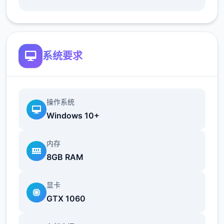
地t教女孩！
根据不同玩法，女主角会通过丰富的台词和动
画给予多样反馈
系统要求
相较于前作《用洗脑APP对高傲大小姐为所欲
为的模拟游戏》，本作全面升级！
操作系统
Windows 10+
内存
8GB RAM
新增语、换装等系统及追加姿势，自由度大幅
显卡
提升！t教系统
GTX 1060
可在无人的走廊、教学楼后、体育仓库等各种