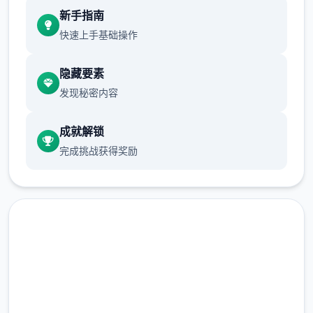
现在可以进行床戏教学了
新手指南
体育仓库和保健室均可触发chuang戏，但目
快速上手基础操作
前体育仓库尚未实装
隐藏要素
保健室原本计划在特定时机解锁，但为方便进
发现秘密内容
度报告版体验，现调整为角色等级≥10时开放
成就解锁
完成挑战获得奖励
新增毛剃除功能
免费下载 催眠app|中文官网