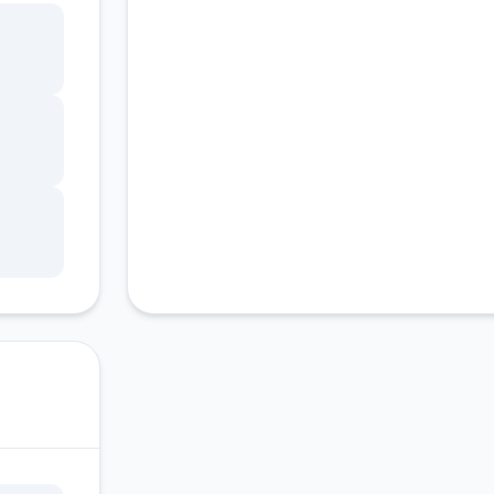
客服支持
ang
锁，
调整
状
因未
游戏