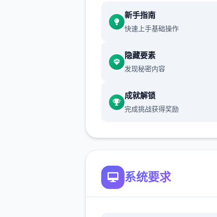
新增chuang戏功能
新手指南
快速上手基础操作
现在可以进行床戏教学了
体育仓库和保健室均可触发chu
隐藏要素
戏，但目前体育仓库尚未实装
发现秘密内容
保健室原本计划在特定时机解
成就解锁
但为方便进度报告版体验，现
完成挑战获得奖励
为角色等级≥10时开放
新增毛剃除功能
现在可以用剃刀自由修剪毛形
系统要求
该功能其实早已开发完成，但
添加到UI中，此前无法在正式