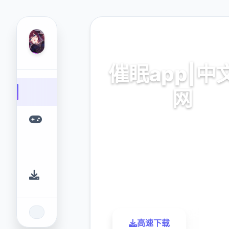
💿 热门推荐
催眠app|中
网
催眠app2,安卓IOS下
9.4
2.3M
评分
下载
高速下载
了解更