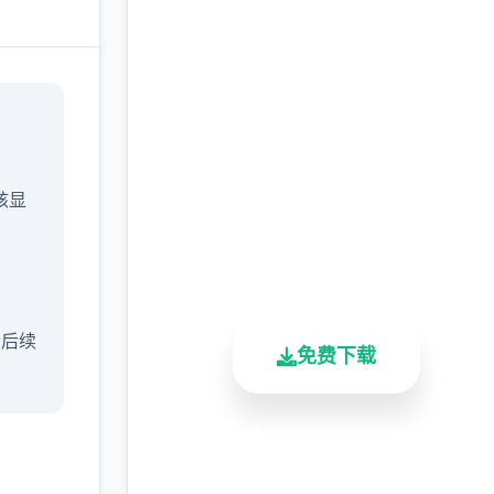
高速下载 催眠app|中文
官网
完整版游戏，免费体验
/核显
2.3M+
4.9/5
900K+
总下载量
用户评分
活跃用户
含后续
免费下载
安全下载
高速安装
完全免费