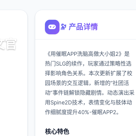
🔭 产品详情
文官
《用催眠APP洗脑高傲大小姐2》是
热门SLG的续作，玩家通过策略性选
择影响角色关系。本次更新扩展了校
载
园场景的交互逻辑，新增的“社团活
动”事件链解锁隐藏剧情。动态演出采
900K
用Spine2D技术，表情变化与肢体动
玩家
作细腻度提升40%-催眠APP2。
核心特色
多