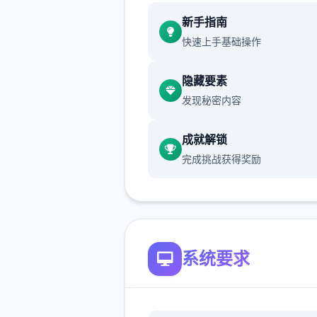
催眠app攻略：
新手指南
快速上手基础操作
新增chuang戏功能
现在可以进行床戏教学了
隐藏要素
发现秘密内容
体育仓库和保健室均可触发chu
戏，但目前体育仓库尚未实装
成就解锁
保健室原本计划在特定时机解
完成挑战获得奖励
但为方便进度报告版体验，现
为角色等级≥10时开放
新增毛剃除功能
系统要求
现在可以用剃刀自由修剪毛形
该功能其实早已开发完成，但
添加到UI中，此前无法在正式