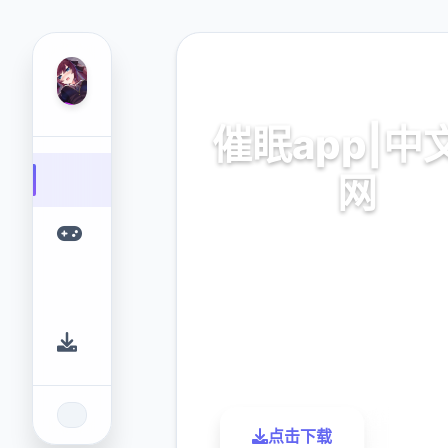
🎹 热门推荐
催眠app|中
网
催眠app2,安卓IOS下
9.4
2.3M
评分
下载
点击下载
了解更