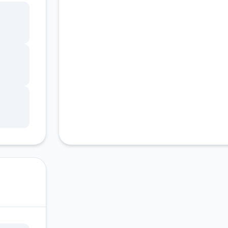
客服支持
ang
锁，
调整
状
因未
游戏