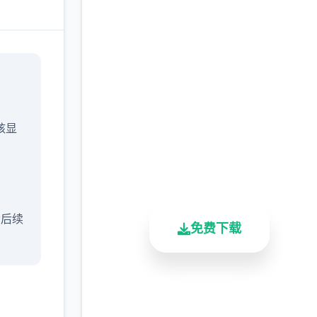
点击下载 催眠app|中文
官网
完整版游戏，免费体验
/核显
2.3M+
4.9/5
900K+
总下载量
用户评分
活跃用户
含后续
免费下载
安全下载
高速安装
完全免费