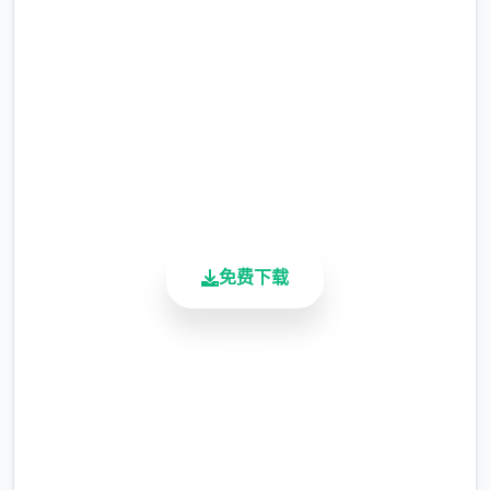
完整版游戏，免费体验
涂鸦功能原计划高等级解锁，但进度报告版中
等级≥20即可使用
2.3M+
总下载量
※注意
：暂无毛发再生功能，若需恢复原状，
4.9/5
请删除SavedImage文件夹
用户评分
900K+
其他注意事项
活跃用户
与前作相比，当前版本运行可能较卡顿，正式
版将进行优化
免费下载
可体验至t教等级30
开放场景：走廊、教室、校舍后、保健室
安全下载
洗脑模式支持催眠和束缚玩法
高速安装
参数未调整，角色可能容易起飞
完全免费