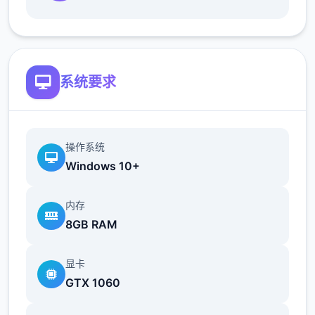
地t教女孩！
根据不同玩法，女主角会通过丰富的台词和动
画给予多样反馈
系统要求
相较于前作《用洗脑APP对高傲大小姐为所欲
为的模拟游戏》，本作全面升级！
新增语、换装等系统及追加姿势，自由度大幅
操作系统
提升！t教系统
Windows 10+
可在无人的走廊、教学楼后、体育仓库等各种
内存
场景中进行调教（目前开发中）
8GB RAM
洗脑后，可以随意掉落衣服、让其穿上漏风的
装扮，并用玩具、手自由玩
显卡
GTX 1060
t教结束后会清除期间的记忆，t教环节终止。
即使记忆被消除，随着逐渐被开发，对方的态