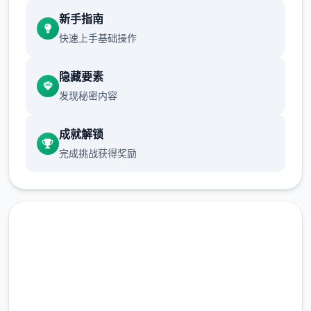
现在可以进行床戏教学了
新手指南
快速上手基础操作
体育仓库和保健室均可触发chuang戏，但目
隐藏要素
前体育仓库尚未实装
发现秘密内容
保健室原本计划在特定时机解锁，但为方便进
度报告版体验，现调整为角色等级≥10时开放
成就解锁
完成挑战获得奖励
新增毛剃除功能
现在可以用剃刀自由修剪毛形状
该功能其实早已开发完成，但因未添加到UI
中，此前无法在正式游戏中使用。
由于剃刀加入物品栏会导致道具过多，目前暂
马上下载 催眠app|中文官网
需通过涂鸦功能面板使用（未来可能调整）