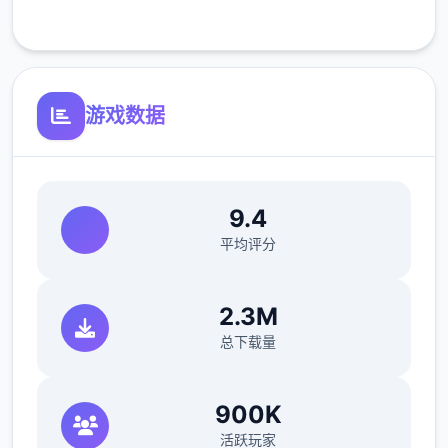
客服支持
反馈与问题报告请通过Discord服务器提交
（正式版发布前仅限支援者访问,自由度
MAX！
最近在漫画或CG合集中常见的“催眠APP公
游戏数据
寓”，难道你不想试试看吗…
9.4
平均评分
2.3M
总下载量
这款游戏高度还原了使用催眠APP进行t教的真
实体验，是一款沉浸式模拟游戏！并非固定流
900K
程的被动观赏，而是让你化身主角，随心所欲
活跃玩家