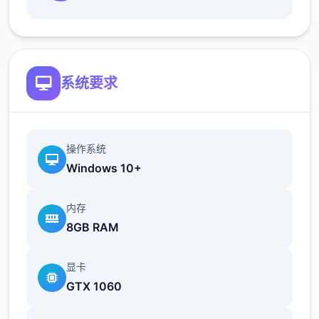
最近在漫画或CG合集中常见的“催眠APP公
寓”，难道你不想试试看吗…
这款游戏高度还原了使用催眠APP进行t教的真
系统要求
实体验，是一款沉浸式模拟游戏！并非固定流
程的被动观赏，而是让你化身主角，随心所欲
地t教女孩！
操作系统
根据不同玩法，女主角会通过丰富的台词和动
Windows 10+
画给予多样反馈
内存
相较于前作《用洗脑APP对高傲大小姐为所欲
8GB RAM
为的模拟游戏》，本作全面升级！
新增语、换装等系统及追加姿势，自由度大幅
显卡
提升！t教系统
GTX 1060
可在无人的走廊、教学楼后、体育仓库等各种