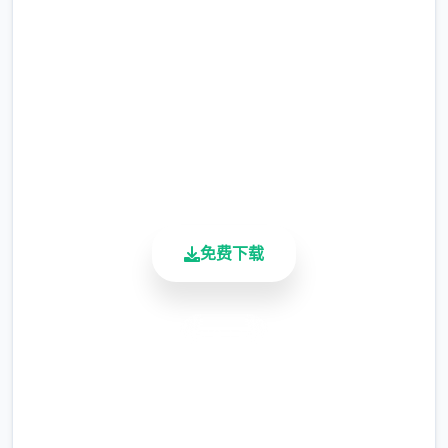
完整版游戏，免费体验
涂鸦功能原计划高等级解锁，但进度报告版中
等级≥20即可使用
2.3M+
总下载量
※注意
：暂无毛发再生功能，若需恢复原状，
4.9/5
请删除SavedImage文件夹
用户评分
900K+
活跃用户
免费下载
安全下载
其他注意事项
高速安装
完全免费