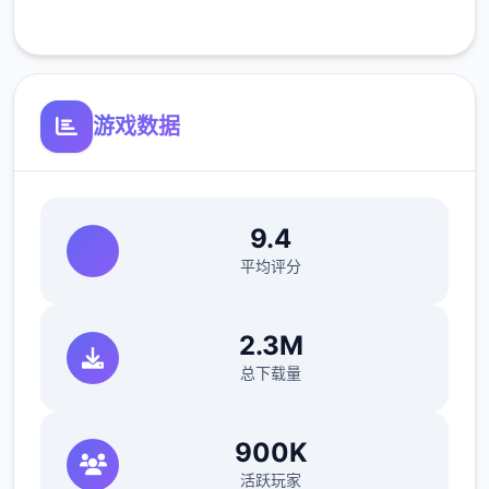
客服支持
游戏数据
与前作相比，当前版本运行可能较卡顿，正式
版将进行优化
可体验至t教等级30
9.4
开放场景：走廊、教室、校舍后、保健室
平均评分
洗脑模式支持催眠和束缚玩法
2.3M
参数未调整，角色可能容易起飞
总下载量
反馈与问题报告请通过Discord服务器提交
（正式版发布前仅限支援者访问,自由度
900K
MAX！
活跃玩家