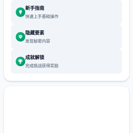
新增chuang戏功能
新手指南
现在可以进行床戏教学了
快速上手基础操作
体育仓库和保健室均可触发chuang戏，但目
隐藏要素
前体育仓库尚未实装
发现秘密内容
保健室原本计划在特定时机解锁，但为方便进
度报告版体验，现调整为角色等级≥10时开放
成就解锁
完成挑战获得奖励
新增毛剃除功能
现在可以用剃刀自由修剪毛形状
该功能其实早已开发完成，但因未添加到UI
中，此前无法在正式游戏中使用。
由于剃刀加入物品栏会导致道具过多，目前暂
马上下载 催眠app|中文官网
需通过涂鸦功能面板使用（未来可能调整）