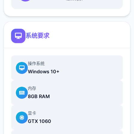
新增语、换装等系统及追加姿势，自由度大幅
提升！t教系统
系统要求
操作系统
Windows 10+
可在无人的走廊、教学楼后、体育仓库等各种
内存
场景中进行调教（目前开发中）
8GB RAM
洗脑后，可以随意掉落衣服、让其穿上漏风的
装扮，并用玩具、手自由玩
显卡
GTX 1060
t教结束后会清除期间的记忆，t教环节终止。