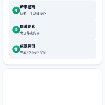
现在可以进行床戏教学了
新手指南
体育仓库和保健室均可触发chuang戏，但目
快速上手基础操作
前体育仓库尚未实装
隐藏要素
保健室原本计划在特定时机解锁，但为方便进
发现秘密内容
度报告版体验，现调整为角色等级≥10时开放
新增毛剃除功能
成就解锁
完成挑战获得奖励
现在可以用剃刀自由修剪毛形状
该功能其实早已开发完成，但因未添加到UI
中，此前无法在正式游戏中使用。
由于剃刀加入物品栏会导致道具过多，目前暂
需通过涂鸦功能面板使用（未来可能调整）
直接下载 催眠app|中文官网
涂鸦功能原计划高等级解锁，但进度报告版中