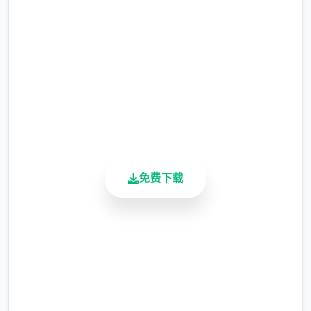
等级≥20即可使用
完整版游戏，免费体验
※注意
：暂无毛发再生功能，若需恢复原状，
2.3M+
请删除SavedImage文件夹
总下载量
4.9/5
其他注意事项
用户评分
900K+
与前作相比，当前版本运行可能较卡顿，正式
活跃用户
版将进行优化
可体验至t教等级30
免费下载
开放场景：走廊、教室、校舍后、保健室
洗脑模式支持催眠和束缚玩法
安全下载
参数未调整，角色可能容易起飞
高速安装
反馈与问题报告请通过Discord服务器提交
完全免费
（正式版发布前仅限支援者访问,自由度