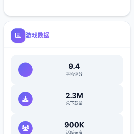
客服支持
MAX！
最近在漫画或CG合集中常见的“催眠APP公
寓”，难道你不想试试看吗…
游戏数据
这款游戏高度还原了使用催眠APP进行t教的真
实体验，是一款沉浸式模拟游戏！并非固定流
9.4
程的被动观赏，而是让你化身主角，随心所欲
平均评分
地t教女孩！
根据不同玩法，女主角会通过丰富的台词和动
2.3M
画给予多样反馈
总下载量
相较于前作《用洗脑APP对高傲大小姐为所欲
为的模拟游戏》，本作全面升级！
900K
活跃玩家