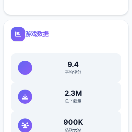
客服支持
可体验至t教等级30
开放场景：走廊、教室、校舍后、保健室
游戏数据
洗脑模式支持催眠和束缚玩法
参数未调整，角色可能容易起飞
反馈与问题报告请通过Discord服务器提交
9.4
（正式版发布前仅限支援者访问,自由度
平均评分
MAX！
最近在漫画或CG合集中常见的“催眠APP公
2.3M
寓”，难道你不想试试看吗…
总下载量
这款游戏高度还原了使用催眠APP进行t教的真
实体验，是一款沉浸式模拟游戏！并非固定流
900K
程的被动观赏，而是让你化身主角，随心所欲
活跃玩家