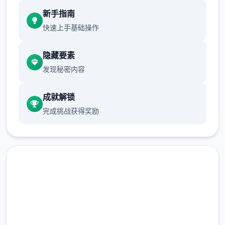
新增chuang戏功能
新手指南
现在可以进行床戏教学了
快速上手基础操作
体育仓库和保健室均可触发chuang戏，但目
隐藏要素
前体育仓库尚未实装
发现秘密内容
保健室原本计划在特定时机解锁，但为方便进
度报告版体验，现调整为角色等级≥10时开放
成就解锁
完成挑战获得奖励
新增毛剃除功能
现在可以用剃刀自由修剪毛形状
该功能其实早已开发完成，但因未添加到UI
中，此前无法在正式游戏中使用。
润色版下载 催眠app|中文官