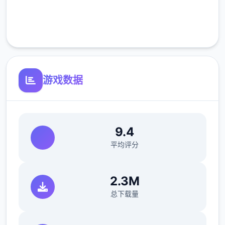
※注意
：暂无毛发再生功能，若需恢复原状，
完全免费
请删除SavedImage文件夹
客服支持
其他注意事项
与前作相比，当前版本运行可能较卡顿，正式
版将进行优化
游戏数据
可体验至t教等级30
开放场景：走廊、教室、校舍后、保健室
9.4
洗脑模式支持催眠和束缚玩法
平均评分
参数未调整，角色可能容易起飞
2.3M
反馈与问题报告请通过Discord服务器提交
总下载量
（正式版发布前仅限支援者访问,自由度
MAX！