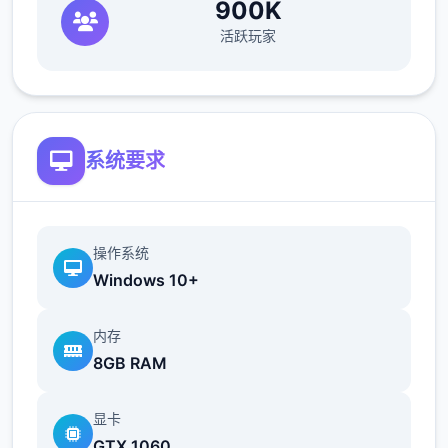
900K
最近在漫画或CG合集中常见的“催眠APP公
活跃玩家
寓”，难道你不想试试看吗…
这款游戏高度还原了使用催眠APP进行t教的真
实体验，是一款沉浸式模拟游戏！并非固定流
程的被动观赏，而是让你化身主角，随心所欲
系统要求
地t教女孩！
根据不同玩法，女主角会通过丰富的台词和动
画给予多样反馈
操作系统
Windows 10+
相较于前作《用洗脑APP对高傲大小姐为所欲
为的模拟游戏》，本作全面升级！
内存
8GB RAM
新增语、换装等系统及追加姿势，自由度大幅
提升！t教系统
显卡
可在无人的走廊、教学楼后、体育仓库等各种
GTX 1060