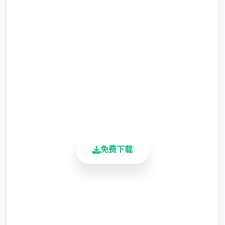
网
完整版游戏，免费体验
2.3M+
总下载量
由于剃刀加入物品栏会导致道具过多，目前暂
4.9/5
需通过涂鸦功能面板使用（未来可能调整）
用户评分
900K+
活跃用户
免费下载
安全下载
涂鸦功能原计划高等级解锁，但进度报告版中
等级≥20即可使用
高速安装