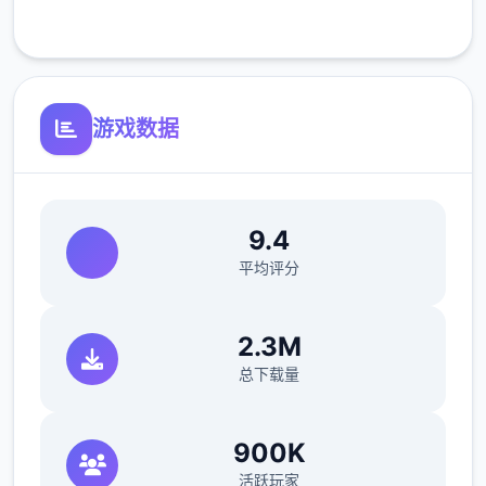
客服支持
反馈与问题报告请通过Discord服务器提交
（正式版发布前仅限支援者访问,自由度
MAX！
最近在漫画或CG合集中常见的“催眠APP公
游戏数据
寓”，难道你不想试试看吗…
这款游戏高度还原了使用催眠APP进行t教的真
实体验，是一款沉浸式模拟游戏！并非固定流
9.4
程的被动观赏，而是让你化身主角，随心所欲
平均评分
地t教女孩！
根据不同玩法，女主角会通过丰富的台词和动
2.3M
画给予多样反馈
总下载量
相较于前作《用洗脑APP对高傲大小姐为所欲
为的模拟游戏》，本作全面升级！
900K
活跃玩家