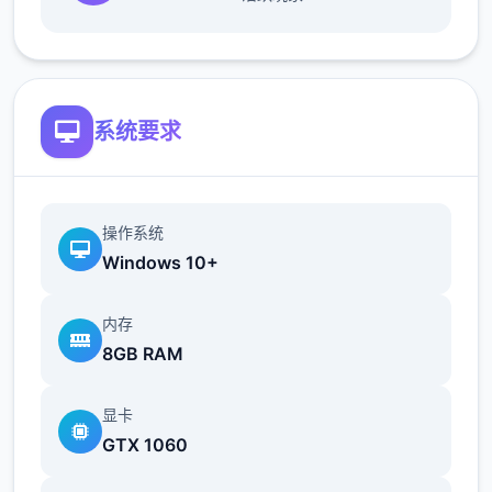
系统要求
新增语、换装等系统及追加姿势，自由度大幅
操作系统
提升！t教系统
Windows 10+
可在无人的走廊、教学楼后、体育仓库等各种
内存
场景中进行调教（目前开发中）
8GB RAM
洗脑后，可以随意掉落衣服、让其穿上漏风的
装扮，并用玩具、手自由玩
显卡
GTX 1060
t教结束后会清除期间的记忆，t教环节终止。