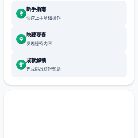
现在可以进行床戏教学了
新手指南
体育仓库和保健室均可触发chuang戏，但目
快速上手基础操作
前体育仓库尚未实装
隐藏要素
保健室原本计划在特定时机解锁，但为方便进
发现秘密内容
度报告版体验，现调整为角色等级≥10时开放
新增毛剃除功能
成就解锁
完成挑战获得奖励
现在可以用剃刀自由修剪毛形状
该功能其实早已开发完成，但因未添加到UI
中，此前无法在正式游戏中使用。
由于剃刀加入物品栏会导致道具过多，目前暂
需通过涂鸦功能面板使用（未来可能调整）
安全下载 催眠app|中文官网
涂鸦功能原计划高等级解锁，但进度报告版中