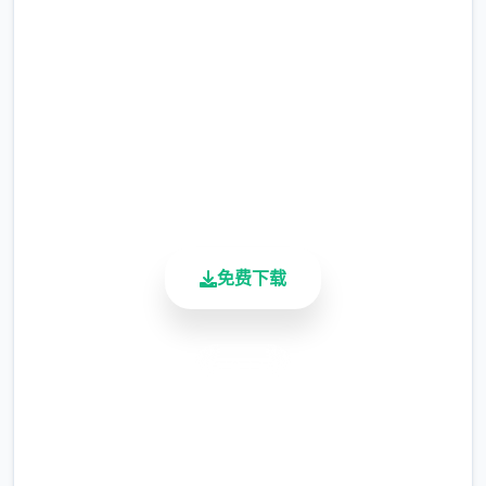
等级≥20即可使用
完整版游戏，免费体验
※注意
：暂无毛发再生功能，若需恢复原状，
2.3M+
请删除SavedImage文件夹
总下载量
4.9/5
其他注意事项
用户评分
900K+
与前作相比，当前版本运行可能较卡顿，正式
活跃用户
版将进行优化
可体验至t教等级30
免费下载
开放场景：走廊、教室、校舍后、保健室
安全下载
洗脑模式支持催眠和束缚玩法
高速安装
参数未调整，角色可能容易起飞
完全免费