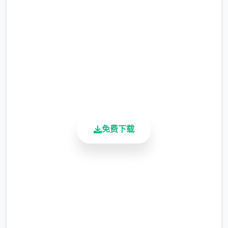
完整版游戏，免费体验
2.3M+
总下载量
4.9/5
用户评分
900K+
活跃用户
涂鸦功能原计划高等级解锁，但进度报告版中
等级≥20即可使用
免费下载
※注意
：暂无毛发再生功能，若需恢复原状，
请删除SavedImage文件夹
安全下载
高速安装
完全免费