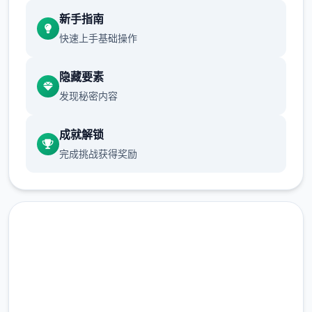
新增chuang戏功能
新手指南
现在可以进行床戏教学了
快速上手基础操作
体育仓库和保健室均可触发chuang戏，但目
隐藏要素
前体育仓库尚未实装
发现秘密内容
保健室原本计划在特定时机解锁，但为方便进
度报告版体验，现调整为角色等级≥10时开放
成就解锁
完成挑战获得奖励
新增毛剃除功能
现在可以用剃刀自由修剪毛形状
该功能其实早已开发完成，但因未添加到UI
中，此前无法在正式游戏中使用。
由于剃刀加入物品栏会导致道具过多，目前暂
安全下载 催眠app|中文官网
需通过涂鸦功能面板使用（未来可能调整）