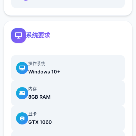
最近在漫画或CG合集中常见的“催眠APP公
寓”，难道你不想试试看吗…
这款游戏高度还原了使用催眠APP进行t教的真
系统要求
实体验，是一款沉浸式模拟游戏！并非固定流
程的被动观赏，而是让你化身主角，随心所欲
地t教女孩！
操作系统
根据不同玩法，女主角会通过丰富的台词和动
Windows 10+
画给予多样反馈
内存
相较于前作《用洗脑APP对高傲大小姐为所欲
8GB RAM
为的模拟游戏》，本作全面升级！
新增语、换装等系统及追加姿势，自由度大幅
显卡
提升！t教系统
GTX 1060
可在无人的走廊、教学楼后、体育仓库等各种