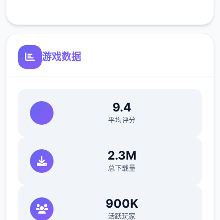
客服支持
其他注意事项
游戏数据
与前作相比，当前版本运行可能较卡顿，正式
版将进行优化
可体验至t教等级30
9.4
开放场景：走廊、教室、校舍后、保健室
平均评分
洗脑模式支持催眠和束缚玩法
2.3M
参数未调整，角色可能容易起飞
总下载量
反馈与问题报告请通过Discord服务器提交
（正式版发布前仅限支援者访问,自由度
900K
MAX！
活跃玩家