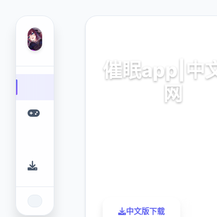
🥁 热门推荐
催眠app|中
网
催眠app2,安卓IOS下
9.4
2.3M
评分
下载
中文版下载
了解