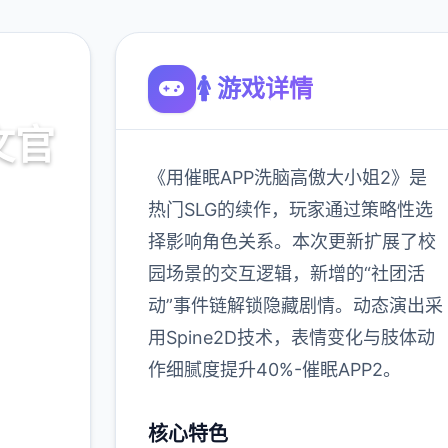
🚺 游戏详情
文官
《用催眠APP洗脑高傲大小姐2》是
热门SLG的续作，玩家通过策略性选
择影响角色关系。本次更新扩展了校
载
园场景的交互逻辑，新增的“社团活
动”事件链解锁隐藏剧情。动态演出采
900K
用Spine2D技术，表情变化与肢体动
玩家
作细腻度提升40%-催眠APP2。
核心特色
更多