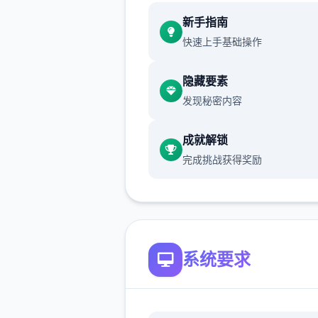
催眠app攻略：
新手指南
快速上手基础操作
新增chuang戏功能
现在可以进行床戏教学了
隐藏要素
发现秘密内容
体育仓库和保健室均可触发chu
戏，但目前体育仓库尚未实装
成就解锁
保健室原本计划在特定时机解
完成挑战获得奖励
但为方便进度报告版体验，现
为角色等级≥10时开放
新增毛剃除功能
系统要求
现在可以用剃刀自由修剪毛形
该功能其实早已开发完成，但
添加到UI中，此前无法在正式