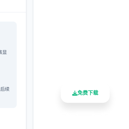
中文版下载 催眠app|中
文官网
完整版游戏，免费体验
/核显
2.3M+
4.9/5
900K+
总下载量
用户评分
活跃用户
含后续
免费下载
安全下载
高速安装
完全免费