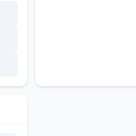
客服支持
ang
锁，
调整
状
因未
游戏