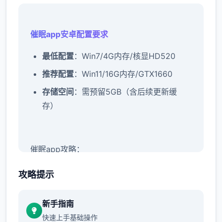
催眠app安卓配置要求
​最低配置​
​：Win7/4G内存/核显HD520
​推荐配置​
​：Win11/16G内存/GTX1660
​存储空间​
​：需预留5GB（含后续更新缓
存）
催眠app攻略：
新增chuang戏功能
攻略提示
现在可以进行床戏教学了
新手指南
体育仓库和保健室均可触发chuang戏，但目
快速上手基础操作