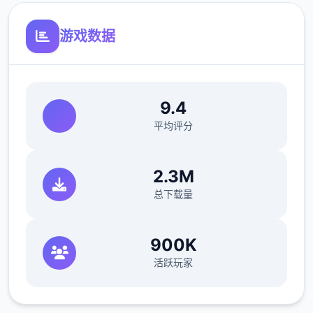
开放场景：走廊、教室、校舍后、保健室
游戏数据
洗脑模式支持催眠和束缚玩法
参数未调整，角色可能容易起飞
反馈与问题报告请通过Discord服务器提交
9.4
（正式版发布前仅限支援者访问,自由度
平均评分
MAX！
最近在漫画或CG合集中常见的“催眠APP公
2.3M
寓”，难道你不想试试看吗…
总下载量
这款游戏高度还原了使用催眠APP进行t教的真
实体验，是一款沉浸式模拟游戏！并非固定流
900K
程的被动观赏，而是让你化身主角，随心所欲
活跃玩家
地t教女孩！
根据不同玩法，女主角会通过丰富的台词和动