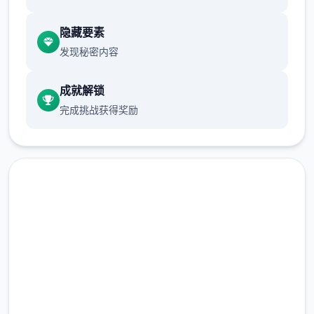
前体育仓库尚未实装
隐藏要素
保健室原本计划在特定时机解锁，但为方便进
发现秘密内容
度报告版体验，现调整为角色等级≥10时开放
新增毛剃除功能
成就解锁
完成挑战获得奖励
现在可以用剃刀自由修剪毛形状
该功能其实早已开发完成，但因未添加到UI
中，此前无法在正式游戏中使用。
由于剃刀加入物品栏会导致道具过多，目前暂
快速下载 催眠app|中文官网
需通过涂鸦功能面板使用（未来可能调整）
完整版游戏，免费体验