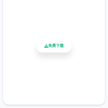
2.3M+
总下载量
4.9/5
用户评分
900K+
活跃用户
涂鸦功能原计划高等级解锁，但进度报告版中
等级≥20即可使用
免费下载
※注意
：暂无毛发再生功能，若需恢复原状，
请删除SavedImage文件夹
安全下载
其他注意事项
高速安装
与前作相比，当前版本运行可能较卡顿，正式
完全免费
版将进行优化
客服支持
可体验至t教等级30