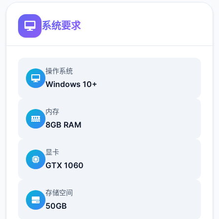
画给予多样反馈
系统要求
相较于前作《用洗脑APP对高傲大小姐为所欲
为的模拟游戏》，本作全面升级！
新增语、换装等系统及追加姿势，自由度大幅
操作系统
提升！t教系统
Windows 10+
可在无人的走廊、教学楼后、体育仓库等各种
内存
场景中进行调教（目前开发中）
8GB RAM
洗脑后，可以随意掉落衣服、让其穿上漏风的
装扮，并用玩具、手自由玩
显卡
GTX 1060
t教结束后会清除期间的记忆，t教环节终止。
即使记忆被消除，随着逐渐被开发，对方的态
存储空间
度也会逐渐改变
50GB