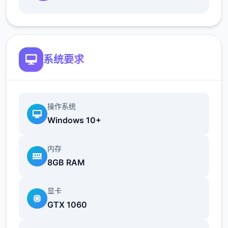
新增语、换装等系统及追加姿势，自由度大幅
提升！t教系统
系统要求
操作系统
Windows 10+
可在无人的走廊、教学楼后、体育仓库等各种
内存
场景中进行调教（目前开发中）
8GB RAM
洗脑后，可以随意掉落衣服、让其穿上漏风的
装扮，并用玩具、手自由玩
显卡
GTX 1060
t教结束后会清除期间的记忆，t教环节终止。
即使记忆被消除，随着逐渐被开发，对方的态