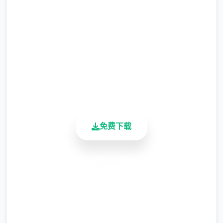
等级≥20即可使用
完整版游戏，免费体验
※注意
：暂无毛发再生功能，若需恢复原状，
2.3M+
请删除SavedImage文件夹
总下载量
4.9/5
其他注意事项
用户评分
900K+
与前作相比，当前版本运行可能较卡顿，正式
活跃用户
版将进行优化
免费下载
可体验至t教等级30
开放场景：走廊、教室、校舍后、保健室
安全下载
洗脑模式支持催眠和束缚玩法
高速安装
参数未调整，角色可能容易起飞
完全免费