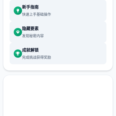
现在可以进行床戏教学了
新手指南
体育仓库和保健室均可触发chuang戏，但目
快速上手基础操作
前体育仓库尚未实装
隐藏要素
保健室原本计划在特定时机解锁，但为方便进
发现秘密内容
度报告版体验，现调整为角色等级≥10时开放
新增毛剃除功能
成就解锁
完成挑战获得奖励
现在可以用剃刀自由修剪毛形状
该功能其实早已开发完成，但因未添加到UI
中，此前无法在正式游戏中使用。
由于剃刀加入物品栏会导致道具过多，目前暂
需通过涂鸦功能面板使用（未来可能调整）
免费下载 催眠app|中文官网
涂鸦功能原计划高等级解锁，但进度报告版中