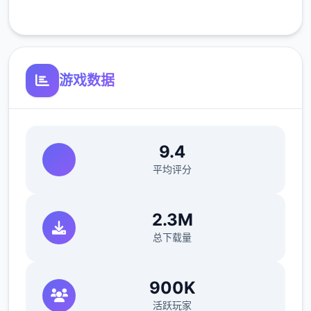
客服支持
反馈与问题报告请通过Discord服务器提交
（正式版发布前仅限支援者访问,自由度
MAX！
最近在漫画或CG合集中常见的“催眠APP公
游戏数据
寓”，难道你不想试试看吗…
这款游戏高度还原了使用催眠APP进行t教的真
实体验，是一款沉浸式模拟游戏！并非固定流
9.4
程的被动观赏，而是让你化身主角，随心所欲
平均评分
地t教女孩！
根据不同玩法，女主角会通过丰富的台词和动
2.3M
画给予多样反馈
总下载量
相较于前作《用洗脑APP对高傲大小姐为所欲
为的模拟游戏》，本作全面升级！
900K
活跃玩家