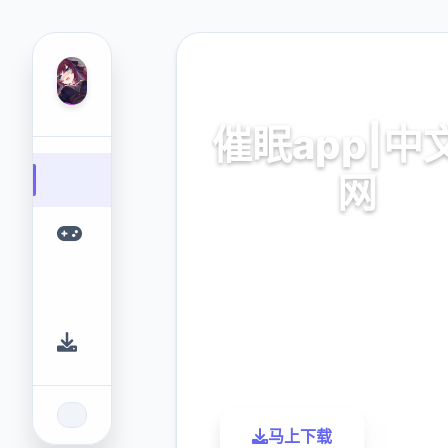
⚰️ 热门推荐
催眠app|中
网
催眠app2,安卓IOS下
9.4
2.3M
评分
下载
马上下载
了解更