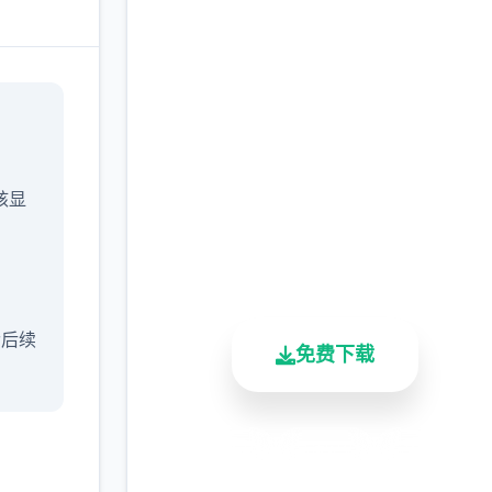
马上下载 催眠app|中文
官网
完整版游戏，免费体验
/核显
2.3M+
4.9/5
900K+
总下载量
用户评分
活跃用户
含后续
免费下载
安全下载
高速安装
完全免费