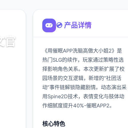
💿 产品详情
文官
《用催眠APP洗脑高傲大小姐2》是
热门SLG的续作，玩家通过策略性选
择影响角色关系。本次更新扩展了校
载
园场景的交互逻辑，新增的“社团活
动”事件链解锁隐藏剧情。动态演出采
900K
用Spine2D技术，表情变化与肢体动
玩家
作细腻度提升40%-催眠APP2。
核心特色
多