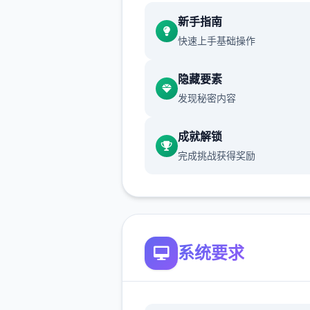
新增chuang戏功能
新手指南
快速上手基础操作
现在可以进行床戏教学了
体育仓库和保健室均可触发chu
隐藏要素
戏，但目前体育仓库尚未实装
发现秘密内容
保健室原本计划在特定时机解
成就解锁
但为方便进度报告版体验，现
完成挑战获得奖励
为角色等级≥10时开放
新增毛剃除功能
现在可以用剃刀自由修剪毛形
系统要求
该功能其实早已开发完成，但
添加到UI中，此前无法在正式
中使用。