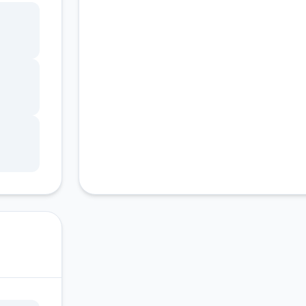
客服支持
ang
锁，
调整
状
因未
游戏