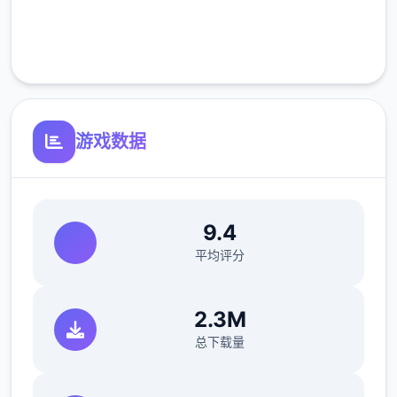
反馈与问题报告请通过Discord服务器提交
完全免费
（正式版发布前仅限支援者访问,自由度
客服支持
MAX！
游戏数据
9.4
平均评分
最近在漫画或CG合集中常见的“催眠APP公
寓”，难道你不想试试看吗…
2.3M
这款游戏高度还原了使用催眠APP进行t教的真
总下载量
实体验，是一款沉浸式模拟游戏！并非固定流
程的被动观赏，而是让你化身主角，随心所欲