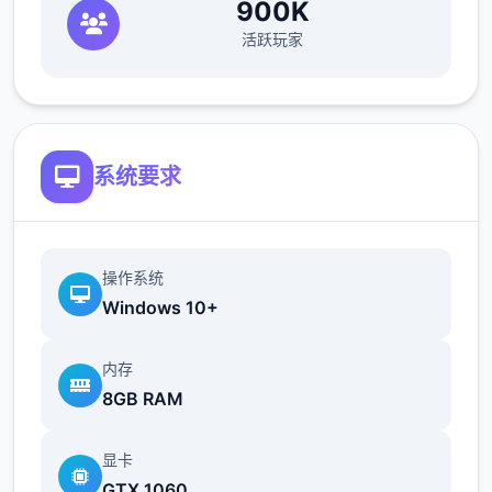
900K
地t教女孩！
活跃玩家
根据不同玩法，女主角会通过丰富的台词和动
画给予多样反馈
相较于前作《用洗脑APP对高傲大小姐为所欲
为的模拟游戏》，本作全面升级！
系统要求
新增语、换装等系统及追加姿势，自由度大幅
提升！t教系统
操作系统
可在无人的走廊、教学楼后、体育仓库等各种
Windows 10+
场景中进行调教（目前开发中）
内存
8GB RAM
显卡
GTX 1060