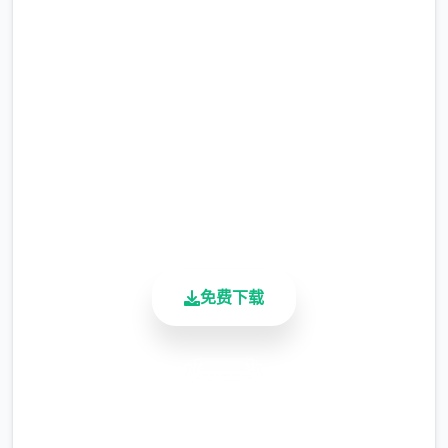
等级≥20即可使用
网
※注意
：暂无毛发再生功能，若需恢复原状，
完整版游戏，免费体验
请删除SavedImage文件夹
2.3M+
其他注意事项
总下载量
4.9/5
与前作相比，当前版本运行可能较卡顿，正式
用户评分
版将进行优化
900K+
活跃用户
可体验至t教等级30
开放场景：走廊、教室、校舍后、保健室
免费下载
洗脑模式支持催眠和束缚玩法
安全下载
参数未调整，角色可能容易起飞
高速安装