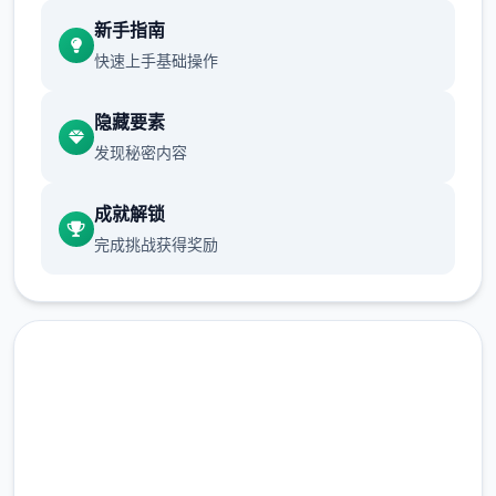
现在可以进行床戏教学了
新手指南
体育仓库和保健室均可触发chuang戏，但目
快速上手基础操作
前体育仓库尚未实装
隐藏要素
保健室原本计划在特定时机解锁，但为方便进
发现秘密内容
度报告版体验，现调整为角色等级≥10时开放
新增毛剃除功能
成就解锁
完成挑战获得奖励
现在可以用剃刀自由修剪毛形状
该功能其实早已开发完成，但因未添加到UI
中，此前无法在正式游戏中使用。
由于剃刀加入物品栏会导致道具过多，目前暂
需通过涂鸦功能面板使用（未来可能调整）
中文版下载 催眠app|中文官
涂鸦功能原计划高等级解锁，但进度报告版中