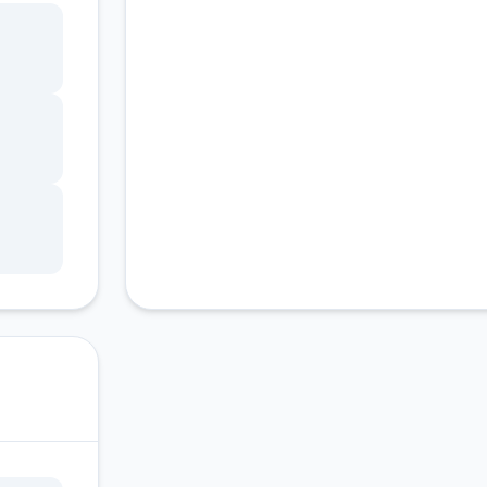
客服支持
ang
锁，
调整
状
因未
游戏