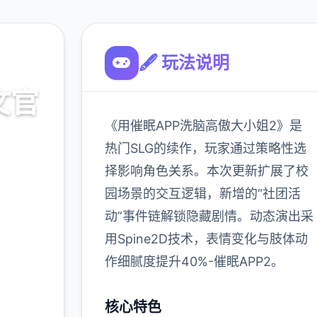
🖋️ 玩法说明
文官
《用催眠APP洗脑高傲大小姐2》是
热门SLG的续作，玩家通过策略性选
择影响角色关系。本次更新扩展了校
载
园场景的交互逻辑，新增的“社团活
动”事件链解锁隐藏剧情。动态演出采
900K
用Spine2D技术，表情变化与肢体动
玩家
作细腻度提升40%-催眠APP2。
核心特色
多