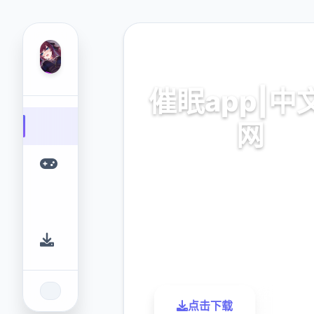
🧰 热门推荐
催眠app|中
网
催眠app2,安卓IOS下
9.4
2.3M
评分
下载
点击下载
了解更