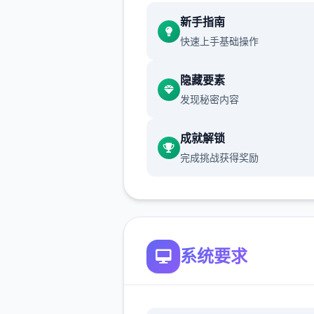
新增chuang戏功能
新手指南
快速上手基础操作
现在可以进行床戏教学了
体育仓库和保健室均可触发chu
隐藏要素
戏，但目前体育仓库尚未实装
发现秘密内容
保健室原本计划在特定时机解
成就解锁
但为方便进度报告版体验，现
完成挑战获得奖励
为角色等级≥10时开放
新增毛剃除功能
现在可以用剃刀自由修剪毛形
系统要求
该功能其实早已开发完成，但
添加到UI中，此前无法在正式
中使用。