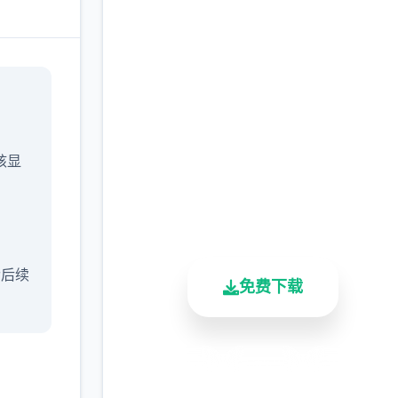
点击下载 催眠app|中文
官网
完整版游戏，免费体验
/核显
2.3M+
4.9/5
900K+
总下载量
用户评分
活跃用户
含后续
免费下载
安全下载
高速安装
完全免费