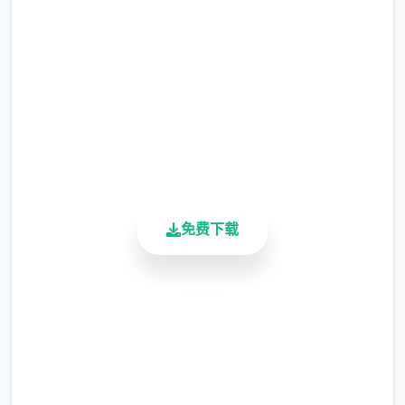
完整版游戏，免费体验
涂鸦功能原计划高等级解锁，但进度报告版中
等级≥20即可使用
2.3M+
总下载量
※注意
：暂无毛发再生功能，若需恢复原状，
4.9/5
请删除SavedImage文件夹
用户评分
900K+
其他注意事项
活跃用户
与前作相比，当前版本运行可能较卡顿，正式
版将进行优化
免费下载
安全下载
高速安装
完全免费