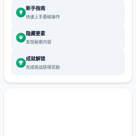
现在可以进行床戏教学了
新手指南
快速上手基础操作
体育仓库和保健室均可触发chuang戏，但目
隐藏要素
前体育仓库尚未实装
发现秘密内容
保健室原本计划在特定时机解锁，但为方便进
度报告版体验，现调整为角色等级≥10时开放
成就解锁
完成挑战获得奖励
新增毛剃除功能
现在可以用剃刀自由修剪毛形状
该功能其实早已开发完成，但因未添加到UI
中，此前无法在正式游戏中使用。
由于剃刀加入物品栏会导致道具过多，目前暂
马上下载 催眠app|中文官网
需通过涂鸦功能面板使用（未来可能调整）