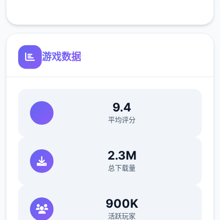
客服支持
可体验至t教等级30
开放场景：走廊、教室、校舍后、保健室
游戏数据
洗脑模式支持催眠和束缚玩法
参数未调整，角色可能容易起飞
反馈与问题报告请通过Discord服务器提交
9.4
（正式版发布前仅限支援者访问,自由度
平均评分
MAX！
最近在漫画或CG合集中常见的“催眠APP公
2.3M
寓”，难道你不想试试看吗…
总下载量
这款游戏高度还原了使用催眠APP进行t教的真
实体验，是一款沉浸式模拟游戏！并非固定流
900K
程的被动观赏，而是让你化身主角，随心所欲
活跃玩家