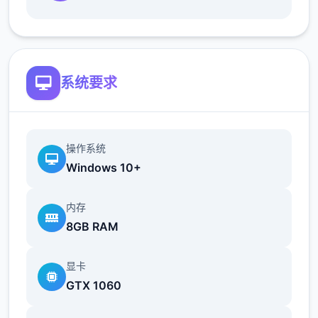
地t教女孩！
根据不同玩法，女主角会通过丰富的台词和动
画给予多样反馈
系统要求
相较于前作《用洗脑APP对高傲大小姐为所欲
为的模拟游戏》，本作全面升级！
操作系统
Windows 10+
内存
8GB RAM
新增语、换装等系统及追加姿势，自由度大幅
显卡
提升！t教系统
GTX 1060
可在无人的走廊、教学楼后、体育仓库等各种