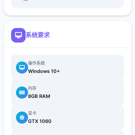
最近在漫画或CG合集中常见的“催眠APP公
寓”，难道你不想试试看吗…
这款游戏高度还原了使用催眠APP进行t教的真
系统要求
实体验，是一款沉浸式模拟游戏！并非固定流
程的被动观赏，而是让你化身主角，随心所欲
地t教女孩！
操作系统
根据不同玩法，女主角会通过丰富的台词和动
Windows 10+
画给予多样反馈
内存
相较于前作《用洗脑APP对高傲大小姐为所欲
8GB RAM
为的模拟游戏》，本作全面升级！
新增语、换装等系统及追加姿势，自由度大幅
显卡
提升！t教系统
GTX 1060
可在无人的走廊、教学楼后、体育仓库等各种