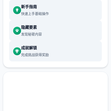
新增chuang戏功能
新手指南
现在可以进行床戏教学了
快速上手基础操作
体育仓库和保健室均可触发chuang戏，但目
隐藏要素
前体育仓库尚未实装
发现秘密内容
保健室原本计划在特定时机解锁，但为方便进
度报告版体验，现调整为角色等级≥10时开放
成就解锁
完成挑战获得奖励
快速下载 催眠app|中文官网
新增毛剃除功能