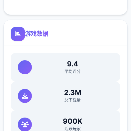
客服支持
可体验至t教等级30
游戏数据
9.4
开放场景：走廊、教室、校舍后、保健室
平均评分
洗脑模式支持催眠和束缚玩法
2.3M
参数未调整，角色可能容易起飞
总下载量
反馈与问题报告请通过Discord服务器提交
（正式版发布前仅限支援者访问,自由度
900K
MAX！
活跃玩家