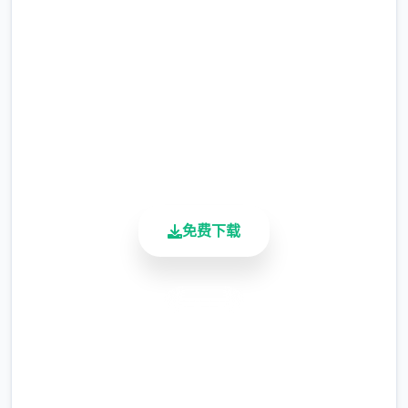
完整版游戏，免费体验
现在可以用剃刀自由修剪毛形状
2.3M+
该功能其实早已开发完成，但因未添加到UI
总下载量
中，此前无法在正式游戏中使用。
4.9/5
用户评分
由于剃刀加入物品栏会导致道具过多，目前暂
900K+
需通过涂鸦功能面板使用（未来可能调整）
活跃用户
涂鸦功能原计划高等级解锁，但进度报告版中
等级≥20即可使用
免费下载
※注意
：暂无毛发再生功能，若需恢复原状，
请删除SavedImage文件夹
安全下载
其他注意事项
高速安装
与前作相比，当前版本运行可能较卡顿，正式
完全免费
版将进行优化