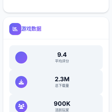
客服支持
游戏数据
与前作相比，当前版本运行可能较卡顿，正式
版将进行优化
可体验至t教等级30
9.4
开放场景：走廊、教室、校舍后、保健室
平均评分
洗脑模式支持催眠和束缚玩法
2.3M
参数未调整，角色可能容易起飞
总下载量
反馈与问题报告请通过Discord服务器提交
（正式版发布前仅限支援者访问,自由度
900K
MAX！
活跃玩家