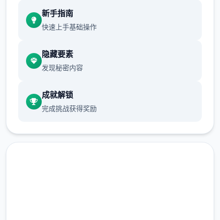
现在可以进行床戏教学了
新手指南
体育仓库和保健室均可触发chuang戏，但目
快速上手基础操作
前体育仓库尚未实装
隐藏要素
保健室原本计划在特定时机解锁，但为方便进
发现秘密内容
度报告版体验，现调整为角色等级≥10时开放
新增毛剃除功能
成就解锁
完成挑战获得奖励
现在可以用剃刀自由修剪毛形状
该功能其实早已开发完成，但因未添加到UI
中，此前无法在正式游戏中使用。
由于剃刀加入物品栏会导致道具过多，目前暂
直接下载 催眠app|中文官网
需通过涂鸦功能面板使用（未来可能调整）