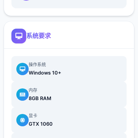
最近在漫画或CG合集中常见的“催眠APP公
寓”，难道你不想试试看吗…
这款游戏高度还原了使用催眠APP进行t教的真
系统要求
实体验，是一款沉浸式模拟游戏！并非固定流
程的被动观赏，而是让你化身主角，随心所欲
地t教女孩！
操作系统
根据不同玩法，女主角会通过丰富的台词和动
Windows 10+
画给予多样反馈
内存
相较于前作《用洗脑APP对高傲大小姐为所欲
8GB RAM
为的模拟游戏》，本作全面升级！
新增语、换装等系统及追加姿势，自由度大幅
显卡
提升！t教系统
GTX 1060
可在无人的走廊、教学楼后、体育仓库等各种