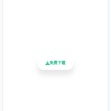
完整版游戏，免费体验
2.3M+
总下载量
4.9/5
用户评分
900K+
活跃用户
涂鸦功能原计划高等级解锁，但进度报告版中
等级≥20即可使用
免费下载
※注意
：暂无毛发再生功能，若需恢复原状，
请删除SavedImage文件夹
安全下载
其他注意事项
高速安装
完全免费