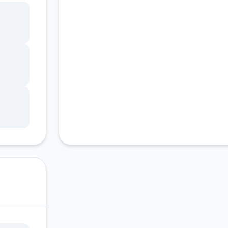
客服支持
ang
锁，
调整
状
因未
游戏