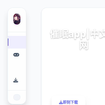
⚔️ 热门推荐
催眠app|中
网
催眠app2,安卓IOS下
9.4
2.3M
评分
下载
即刻下载
了解更