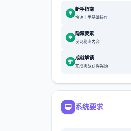
新增chuang戏功能
新手指南
快速上手基础操作
现在可以进行床戏教学了
隐藏要素
发现秘密内容
体育仓库和保健室均可触发chu
戏，但目前体育仓库尚未实装
成就解锁
保健室原本计划在特定时机解
完成挑战获得奖励
但为方便进度报告版体验，现
为角色等级≥10时开放
新增毛剃除功能
系统要求
现在可以用剃刀自由修剪毛形
该功能其实早已开发完成，但
添加到UI中，此前无法在正式