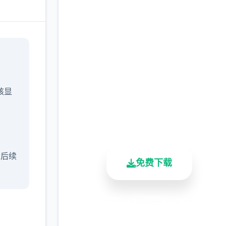
即刻下载 催眠app|中文
官网
完整版游戏，免费体验
/核显
2.3M+
4.9/5
900K+
总下载量
用户评分
活跃用户
含后续
免费下载
安全下载
高速安装
完全免费