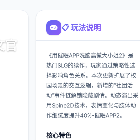
📋 玩法说明
文官
《用催眠APP洗脑高傲大小姐2》是
热门SLG的续作，玩家通过策略性选
择影响角色关系。本次更新扩展了校
载
园场景的交互逻辑，新增的“社团活
动”事件链解锁隐藏剧情。动态演出采
900K
用Spine2D技术，表情变化与肢体动
玩家
作细腻度提升40%-催眠APP2。
核心特色
多