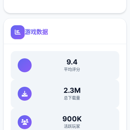
客服支持
反馈与问题报告请通过Discord服务器提交
（正式版发布前仅限支援者访问,自由度
MAX！
最近在漫画或CG合集中常见的“催眠APP公
游戏数据
寓”，难道你不想试试看吗…
这款游戏高度还原了使用催眠APP进行t教的真
实体验，是一款沉浸式模拟游戏！并非固定流
9.4
程的被动观赏，而是让你化身主角，随心所欲
平均评分
地t教女孩！
根据不同玩法，女主角会通过丰富的台词和动
2.3M
画给予多样反馈
总下载量
相较于前作《用洗脑APP对高傲大小姐为所欲
为的模拟游戏》，本作全面升级！
900K
活跃玩家
新增语、换装等系统及追加姿势，自由度大幅