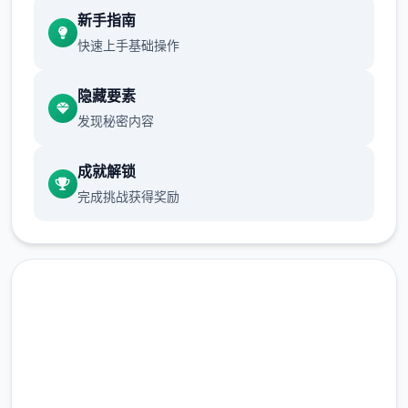
新手指南
现在可以进行床戏教学了
快速上手基础操作
体育仓库和保健室均可触发chuang戏，但目
隐藏要素
前体育仓库尚未实装
发现秘密内容
保健室原本计划在特定时机解锁，但为方便进
度报告版体验，现调整为角色等级≥10时开放
成就解锁
完成挑战获得奖励
新增毛剃除功能
现在可以用剃刀自由修剪毛形状
该功能其实早已开发完成，但因未添加到UI
中，此前无法在正式游戏中使用。
由于剃刀加入物品栏会导致道具过多，目前暂
马上下载 催眠app|中文官网
需通过涂鸦功能面板使用（未来可能调整）