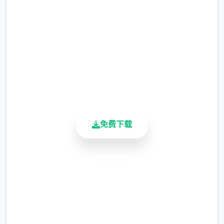
完整版游戏，免费体验
涂鸦功能原计划高等级解锁，但进度报告版中
等级≥20即可使用
2.3M+
总下载量
※注意
：暂无毛发再生功能，若需恢复原状，
4.9/5
请删除SavedImage文件夹
用户评分
900K+
其他注意事项
活跃用户
与前作相比，当前版本运行可能较卡顿，正式
版将进行优化
免费下载
可体验至t教等级30
开放场景：走廊、教室、校舍后、保健室
安全下载
洗脑模式支持催眠和束缚玩法
高速安装
参数未调整，角色可能容易起飞
完全免费