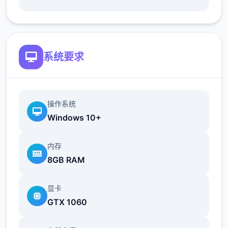
提升！t教系统
可在无人的走廊、教学楼后、体育仓库等各种
场景中进行调教（目前开发中）
系统要求
操作系统
Windows 10+
内存
8GB RAM
洗脑后，可以随意掉落衣服、让其穿上漏风的
装扮，并用玩具、手自由玩
显卡
GTX 1060
t教结束后会清除期间的记忆，t教环节终止。
即使记忆被消除，随着逐渐被开发，对方的态