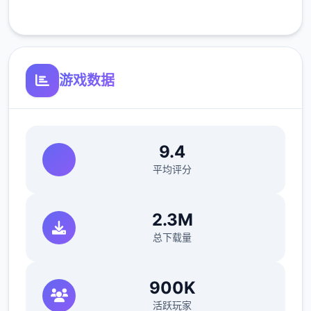
客服支持
游戏数据
参数未调整，角色可能容易起飞
反馈与问题报告请通过Discord服务器提交
9.4
（正式版发布前仅限支援者访问,自由度
平均评分
MAX！
最近在漫画或CG合集中常见的“催眠APP公
2.3M
寓”，难道你不想试试看吗…
总下载量
这款游戏高度还原了使用催眠APP进行t教的真
实体验，是一款沉浸式模拟游戏！并非固定流
900K
程的被动观赏，而是让你化身主角，随心所欲
活跃玩家