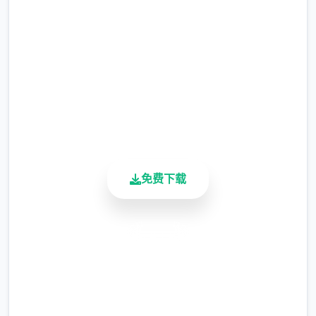
完整版游戏，免费体验
涂鸦功能原计划高等级解锁，但进度报告版中
等级≥20即可使用
2.3M+
总下载量
※注意
：暂无毛发再生功能，若需恢复原状，
4.9/5
请删除SavedImage文件夹
用户评分
900K+
其他注意事项
活跃用户
与前作相比，当前版本运行可能较卡顿，正式
版将进行优化
免费下载
可体验至t教等级30
开放场景：走廊、教室、校舍后、保健室
安全下载
洗脑模式支持催眠和束缚玩法
高速安装
完全免费