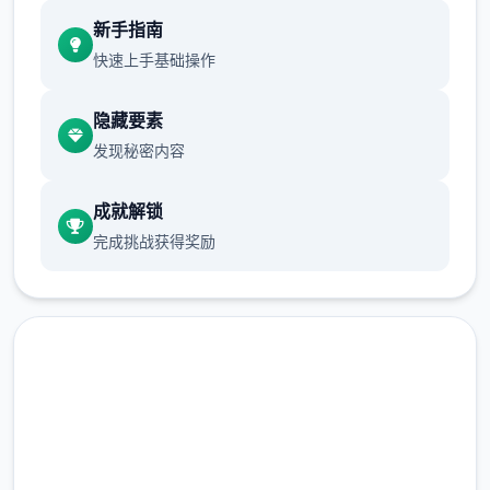
现在可以进行床戏教学了
新手指南
体育仓库和保健室均可触发chuang戏，但目
快速上手基础操作
前体育仓库尚未实装
隐藏要素
保健室原本计划在特定时机解锁，但为方便进
发现秘密内容
度报告版体验，现调整为角色等级≥10时开放
新增毛剃除功能
成就解锁
完成挑战获得奖励
现在可以用剃刀自由修剪毛形状
该功能其实早已开发完成，但因未添加到UI
中，此前无法在正式游戏中使用。
由于剃刀加入物品栏会导致道具过多，目前暂
免费下载 催眠app|中文官网
需通过涂鸦功能面板使用（未来可能调整）