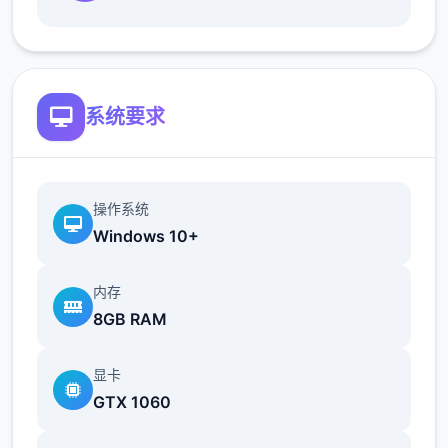
地t教女孩！
根据不同玩法，女主角会通过丰富的台词和动
画给予多样反馈
系统要求
相较于前作《用洗脑APP对高傲大小姐为所欲
为的模拟游戏》，本作全面升级！
新增语、换装等系统及追加姿势，自由度大幅
操作系统
提升！t教系统
Windows 10+
可在无人的走廊、教学楼后、体育仓库等各种
内存
场景中进行调教（目前开发中）
8GB RAM
显卡
GTX 1060