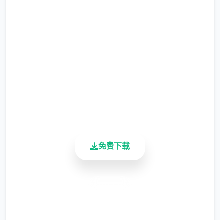
网
涂鸦功能原计划高等级解锁，但进度报告版中
等级≥20即可使用
完整版游戏，免费体验
※注意
：暂无毛发再生功能，若需恢复原状，
2.3M+
请删除SavedImage文件夹
总下载量
4.9/5
其他注意事项
用户评分
900K+
与前作相比，当前版本运行可能较卡顿，正式
活跃用户
版将进行优化
可体验至t教等级30
免费下载
开放场景：走廊、教室、校舍后、保健室
洗脑模式支持催眠和束缚玩法
安全下载
参数未调整，角色可能容易起飞
高速安装