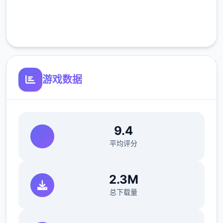
反馈与问题报告请通过Discord服务器提交
完全免费
（正式版发布前仅限支援者访问,自由度
客服支持
MAX！
最近在漫画或CG合集中常见的“催眠APP公
寓”，难道你不想试试看吗…
游戏数据
这款游戏高度还原了使用催眠APP进行t教的真
实体验，是一款沉浸式模拟游戏！并非固定流
程的被动观赏，而是让你化身主角，随心所欲
9.4
地t教女孩！
平均评分
根据不同玩法，女主角会通过丰富的台词和动
画给予多样反馈
2.3M
相较于前作《用洗脑APP对高傲大小姐为所欲
总下载量
为的模拟游戏》，本作全面升级！