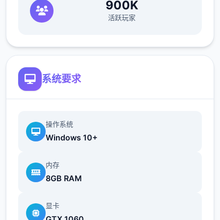
新增语、换装等系统及追加姿势，自由度大幅
900K
提升！t教系统
活跃玩家
可在无人的走廊、教学楼后、体育仓库等各种
场景中进行调教（目前开发中）
洗脑后，可以随意掉落衣服、让其穿上漏风的
系统要求
装扮，并用玩具、手自由玩
t教结束后会清除期间的记忆，t教环节终止。
即使记忆被消除，随着逐渐被开发，对方的态
操作系统
度也会逐渐改变
Windows 10+
此外，根据t教方式（如何让其起飞），对方的
内存
反应也会逐渐发生变化，4种洗脑模式
8GB RAM
显卡
GTX 1060