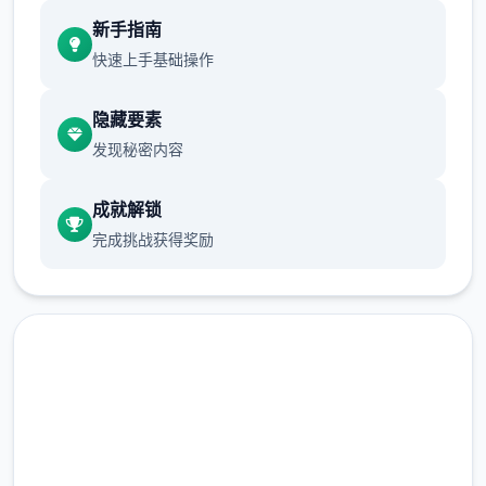
现在可以进行床戏教学了
新手指南
体育仓库和保健室均可触发chuang戏，但目
快速上手基础操作
前体育仓库尚未实装
隐藏要素
发现秘密内容
保健室原本计划在特定时机解锁，但为方便进
度报告版体验，现调整为角色等级≥10时开放
成就解锁
完成挑战获得奖励
新增毛剃除功能
现在可以用剃刀自由修剪毛形状
该功能其实早已开发完成，但因未添加到UI
中，此前无法在正式游戏中使用。
由于剃刀加入物品栏会导致道具过多，目前暂
润色版下载 催眠app|中文官
需通过涂鸦功能面板使用（未来可能调整）