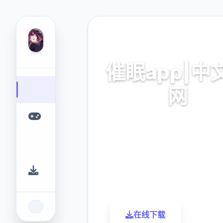
🎲 热门推荐
催眠app|中
网
催眠app2,安卓IOS下载
9.4
2.3M
评分
下载
在线下载
了解更