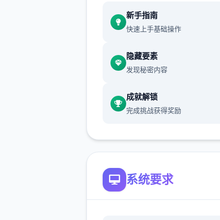
新增chuang戏功能
新手指南
快速上手基础操作
现在可以进行床戏教学了
体育仓库和保健室均可触发chu
隐藏要素
戏，但目前体育仓库尚未实装
发现秘密内容
保健室原本计划在特定时机解
成就解锁
但为方便进度报告版体验，现
完成挑战获得奖励
为角色等级≥10时开放
新增毛剃除功能
现在可以用剃刀自由修剪毛形
系统要求
该功能其实早已开发完成，但
添加到UI中，此前无法在正式
中使用。