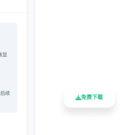
在线下载 催眠app|中文
官网
完整版游戏，免费体验
/核显
2.3M+
4.9/5
900K+
总下载量
用户评分
活跃用户
含后续
免费下载
安全下载
高速安装
完全免费