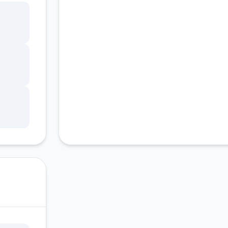
客服支持
ang
锁，
调整
状
因未
游戏