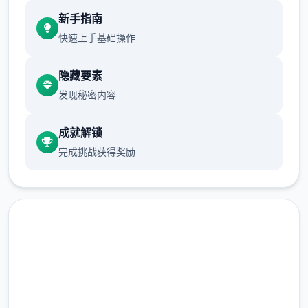
现在可以进行床戏教学了
新手指南
快速上手基础操作
体育仓库和保健室均可触发chuang戏，但目
隐藏要素
前体育仓库尚未实装
发现秘密内容
保健室原本计划在特定时机解锁，但为方便进
度报告版体验，现调整为角色等级≥10时开放
成就解锁
完成挑战获得奖励
新增毛剃除功能
现在可以用剃刀自由修剪毛形状
该功能其实早已开发完成，但因未添加到UI
中，此前无法在正式游戏中使用。
由于剃刀加入物品栏会导致道具过多，目前暂
马上下载 催眠app|中文官网
需通过涂鸦功能面板使用（未来可能调整）