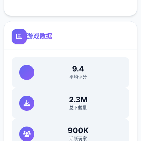
客服支持
可体验至t教等级30
开放场景：走廊、教室、校舍后、保健室
游戏数据
洗脑模式支持催眠和束缚玩法
参数未调整，角色可能容易起飞
反馈与问题报告请通过Discord服务器提交
9.4
（正式版发布前仅限支援者访问,自由度
平均评分
MAX！
最近在漫画或CG合集中常见的“催眠APP公
2.3M
寓”，难道你不想试试看吗…
总下载量
这款游戏高度还原了使用催眠APP进行t教的真
实体验，是一款沉浸式模拟游戏！并非固定流
900K
程的被动观赏，而是让你化身主角，随心所欲
活跃玩家