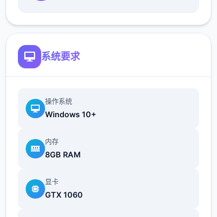
地t教女孩！
根据不同玩法，女主角会通过丰富的台词和动
画给予多样反馈
系统要求
相较于前作《用洗脑APP对高傲大小姐为所欲
为的模拟游戏》，本作全面升级！
新增语、换装等系统及追加姿势，自由度大幅
操作系统
提升！t教系统
Windows 10+
可在无人的走廊、教学楼后、体育仓库等各种
内存
场景中进行调教（目前开发中）
8GB RAM
显卡
GTX 1060