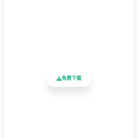
完整版游戏，免费体验
涂鸦功能原计划高等级解锁，但进度报告版中
等级≥20即可使用
2.3M+
总下载量
※注意
：暂无毛发再生功能，若需恢复原状，
4.9/5
请删除SavedImage文件夹
用户评分
900K+
其他注意事项
活跃用户
与前作相比，当前版本运行可能较卡顿，正式
版将进行优化
免费下载
安全下载
高速安装
完全免费