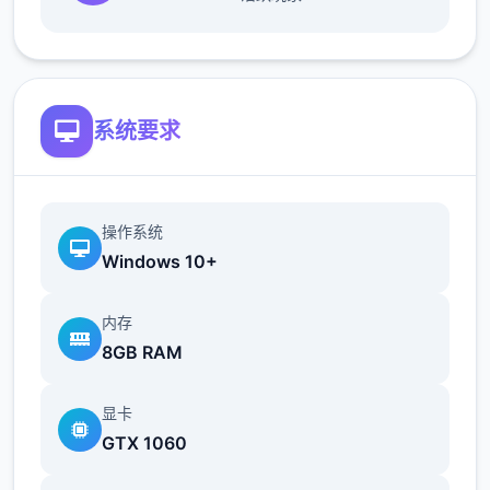
最近在漫画或CG合集中常见的“催眠APP公
寓”，难道你不想试试看吗…
这款游戏高度还原了使用催眠APP进行t教的真
系统要求
实体验，是一款沉浸式模拟游戏！并非固定流
程的被动观赏，而是让你化身主角，随心所欲
地t教女孩！
操作系统
根据不同玩法，女主角会通过丰富的台词和动
Windows 10+
画给予多样反馈
内存
相较于前作《用洗脑APP对高傲大小姐为所欲
8GB RAM
为的模拟游戏》，本作全面升级！
新增语、换装等系统及追加姿势，自由度大幅
显卡
提升！t教系统
GTX 1060
可在无人的走廊、教学楼后、体育仓库等各种