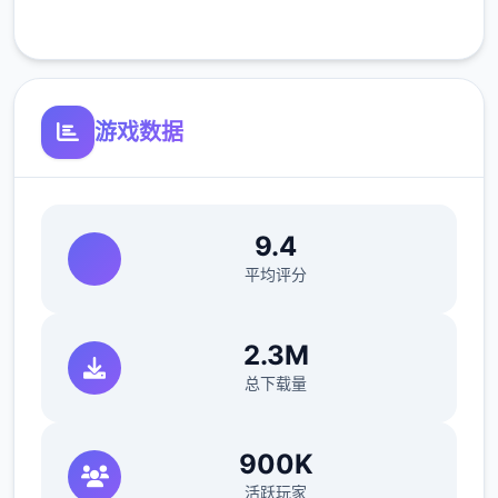
客服支持
可体验至t教等级30
游戏数据
9.4
开放场景：走廊、教室、校舍后、保健室
平均评分
洗脑模式支持催眠和束缚玩法
2.3M
参数未调整，角色可能容易起飞
总下载量
反馈与问题报告请通过Discord服务器提交
（正式版发布前仅限支援者访问,自由度
900K
MAX！
活跃玩家