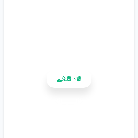
完整版游戏，免费体验
涂鸦功能原计划高等级解锁，但进度报告版中
等级≥20即可使用
2.3M+
总下载量
4.9/5
用户评分
900K+
活跃用户
免费下载
※注意
：暂无毛发再生功能，若需恢复原状，
请删除SavedImage文件夹
安全下载
其他注意事项
高速安装
与前作相比，当前版本运行可能较卡顿，正式
完全免费
版将进行优化