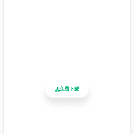
网
完整版游戏，免费体验
2.3M+
总下载量
由于剃刀加入物品栏会导致道具过多，目前暂
4.9/5
需通过涂鸦功能面板使用（未来可能调整）
用户评分
900K+
涂鸦功能原计划高等级解锁，但进度报告版中
活跃用户
等级≥20即可使用
※注意
：暂无毛发再生功能，若需恢复原状，
免费下载
请删除SavedImage文件夹
其他注意事项
安全下载
与前作相比，当前版本运行可能较卡顿，正式
高速安装
版将进行优化