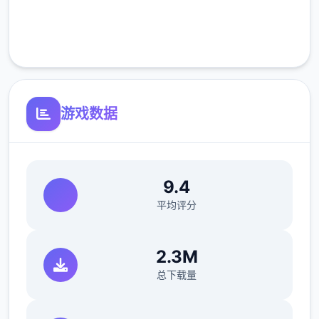
完全免费
可体验至t教等级30
客服支持
开放场景：走廊、教室、校舍后、保健室
洗脑模式支持催眠和束缚玩法
游戏数据
参数未调整，角色可能容易起飞
反馈与问题报告请通过Discord服务器提交
（正式版发布前仅限支援者访问,自由度
9.4
MAX！
平均评分
最近在漫画或CG合集中常见的“催眠APP公
寓”，难道你不想试试看吗…
2.3M
这款游戏高度还原了使用催眠APP进行t教的真
总下载量
实体验，是一款沉浸式模拟游戏！并非固定流
程的被动观赏，而是让你化身主角，随心所欲