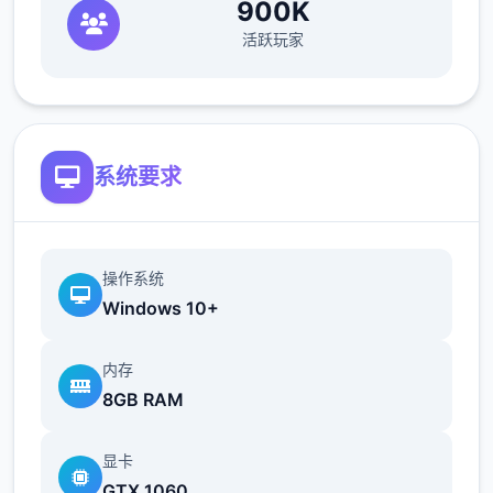
900K
地t教女孩！
活跃玩家
系统要求
根据不同玩法，女主角会通过丰富的台词和动
画给予多样反馈
操作系统
Windows 10+
相较于前作《用洗脑APP对高傲大小姐为所欲
为的模拟游戏》，本作全面升级！
内存
8GB RAM
新增语、换装等系统及追加姿势，自由度大幅
提升！t教系统
显卡
可在无人的走廊、教学楼后、体育仓库等各种
GTX 1060