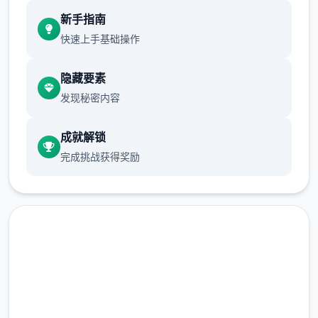
新增chuang戏功能
新手指南
现在可以进行床戏教学了
快速上手基础操作
体育仓库和保健室均可触发chuang戏，但目
隐藏要素
前体育仓库尚未实装
发现秘密内容
保健室原本计划在特定时机解锁，但为方便进
度报告版体验，现调整为角色等级≥10时开放
成就解锁
完成挑战获得奖励
新增毛剃除功能
现在可以用剃刀自由修剪毛形状
该功能其实早已开发完成，但因未添加到UI
中，此前无法在正式游戏中使用。
汉化版下载 催眠app|中文官