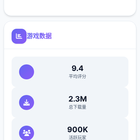
客服支持
反馈与问题报告请通过Discord服务器提交
（正式版发布前仅限支援者访问,自由度
MAX！
最近在漫画或CG合集中常见的“催眠APP公
游戏数据
寓”，难道你不想试试看吗…
这款游戏高度还原了使用催眠APP进行t教的真
实体验，是一款沉浸式模拟游戏！并非固定流
9.4
程的被动观赏，而是让你化身主角，随心所欲
平均评分
地t教女孩！
根据不同玩法，女主角会通过丰富的台词和动
2.3M
画给予多样反馈
总下载量
相较于前作《用洗脑APP对高傲大小姐为所欲
为的模拟游戏》，本作全面升级！
900K
活跃玩家