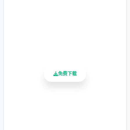
等级≥20即可使用
完整版游戏，免费体验
※注意
：暂无毛发再生功能，若需恢复原状，
2.3M+
请删除SavedImage文件夹
总下载量
4.9/5
其他注意事项
用户评分
900K+
与前作相比，当前版本运行可能较卡顿，正式
活跃用户
版将进行优化
可体验至t教等级30
免费下载
开放场景：走廊、教室、校舍后、保健室
洗脑模式支持催眠和束缚玩法
安全下载
高速安装
参数未调整，角色可能容易起飞
完全免费