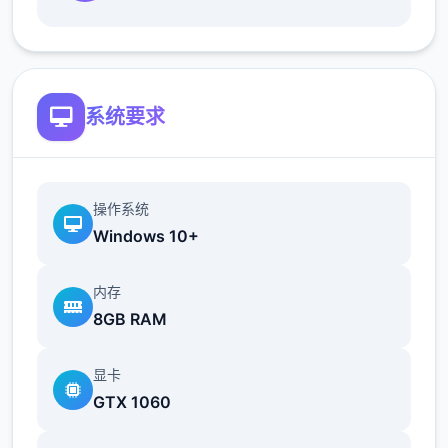
系统要求
新增语、换装等系统及追加姿势，自由度大幅
操作系统
提升！t教系统
Windows 10+
可在无人的走廊、教学楼后、体育仓库等各种
内存
场景中进行调教（目前开发中）
8GB RAM
显卡
GTX 1060