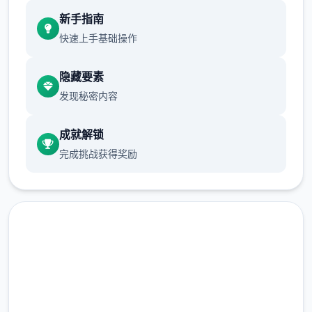
现在可以进行床戏教学了
新手指南
体育仓库和保健室均可触发chuang戏，但目
快速上手基础操作
前体育仓库尚未实装
隐藏要素
保健室原本计划在特定时机解锁，但为方便进
发现秘密内容
度报告版体验，现调整为角色等级≥10时开放
新增毛剃除功能
成就解锁
完成挑战获得奖励
现在可以用剃刀自由修剪毛形状
该功能其实早已开发完成，但因未添加到UI
中，此前无法在正式游戏中使用。
由于剃刀加入物品栏会导致道具过多，目前暂
需通过涂鸦功能面板使用（未来可能调整）
免费下载 催眠app|中文官网
涂鸦功能原计划高等级解锁，但进度报告版中