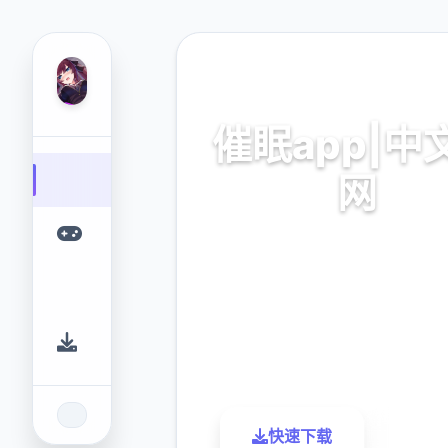
🛋️ 热门推荐
催眠app|中
网
催眠app2,安卓IOS下
9.4
2.3M
评分
下载
快速下载
了解更