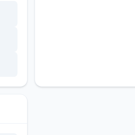
客服支持
ang
锁，
调整
状
因未
游戏