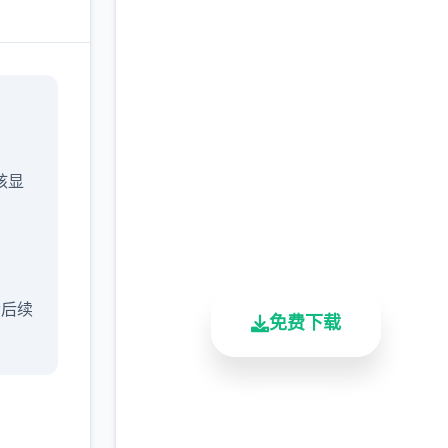
快速下载 催眠app|中文
官网
完整版游戏，免费体验
/核显
2.3M+
4.9/5
900K+
总下载量
用户评分
活跃用户
含后续
免费下载
安全下载
高速安装
完全免费