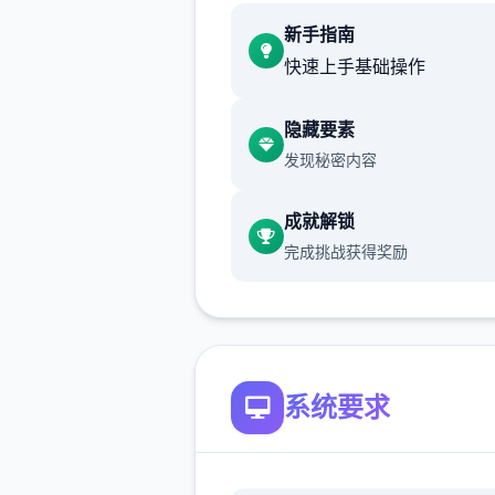
新手指南
快速上手基础操作
新增chuang戏功能
现在可以进行床戏教学了
隐藏要素
发现秘密内容
体育仓库和保健室均可触发chu
戏，但目前体育仓库尚未实装
成就解锁
保健室原本计划在特定时机解
完成挑战获得奖励
但为方便进度报告版体验，现
为角色等级≥10时开放
新增毛剃除功能
系统要求
现在可以用剃刀自由修剪毛形
该功能其实早已开发完成，但
添加到UI中，此前无法在正式