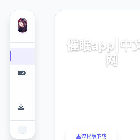
📎 热门推荐
催眠app|中
网
催眠app2,安卓IOS下
9.4
2.3M
评分
下载
汉化版下载
了解