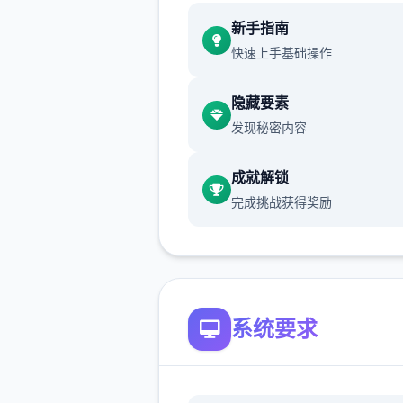
新增chuang戏功能
新手指南
快速上手基础操作
现在可以进行床戏教学了
体育仓库和保健室均可触发chu
隐藏要素
戏，但目前体育仓库尚未实装
发现秘密内容
保健室原本计划在特定时机解
成就解锁
但为方便进度报告版体验，现
完成挑战获得奖励
为角色等级≥10时开放
新增毛剃除功能
系统要求
现在可以用剃刀自由修剪毛形
该功能其实早已开发完成，但
添加到UI中，此前无法在正式