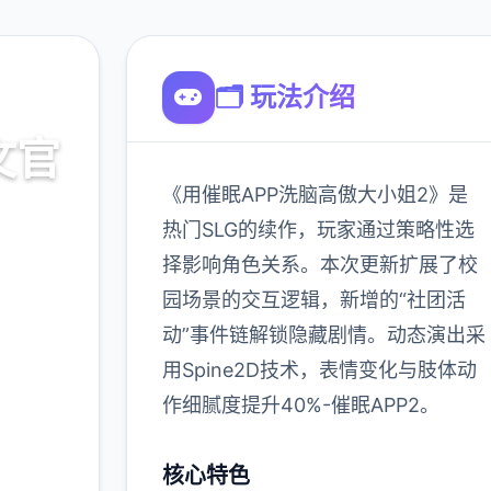
🗂️ 玩法介绍
文官
《用催眠APP洗脑高傲大小姐2》是
热门SLG的续作，玩家通过策略性选
择影响角色关系。本次更新扩展了校
载
园场景的交互逻辑，新增的“社团活
动”事件链解锁隐藏剧情。动态演出采
900K
用Spine2D技术，表情变化与肢体动
玩家
作细腻度提升40%-催眠APP2。
核心特色
更多