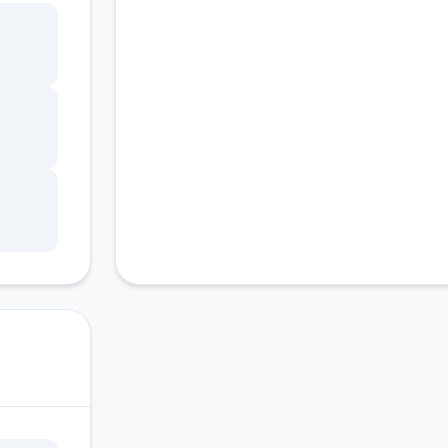
客服支持
ang
锁，
调整
状
因未
游戏