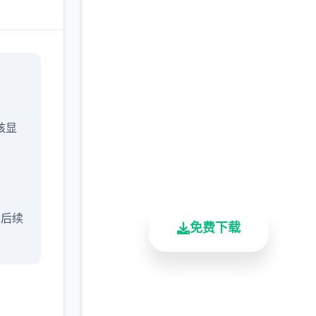
汉化版下载 催眠app|中
文官网
完整版游戏，免费体验
/核显
2.3M+
4.9/5
900K+
总下载量
用户评分
活跃用户
含后续
免费下载
安全下载
高速安装
完全免费