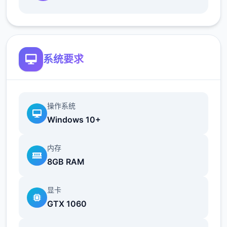
最近在漫画或CG合集中常见的“催眠APP公
寓”，难道你不想试试看吗…
这款游戏高度还原了使用催眠APP进行t教的真
系统要求
实体验，是一款沉浸式模拟游戏！并非固定流
程的被动观赏，而是让你化身主角，随心所欲
地t教女孩！
操作系统
根据不同玩法，女主角会通过丰富的台词和动
Windows 10+
画给予多样反馈
内存
相较于前作《用洗脑APP对高傲大小姐为所欲
8GB RAM
为的模拟游戏》，本作全面升级！
新增语、换装等系统及追加姿势，自由度大幅
显卡
提升！t教系统
GTX 1060
可在无人的走廊、教学楼后、体育仓库等各种