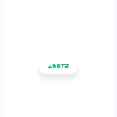
完整版游戏，免费体验
涂鸦功能原计划高等级解锁，但进度报告版中
等级≥20即可使用
2.3M+
总下载量
※注意
：暂无毛发再生功能，若需恢复原状，
4.9/5
请删除SavedImage文件夹
用户评分
900K+
活跃用户
免费下载
安全下载
其他注意事项
高速安装
完全免费