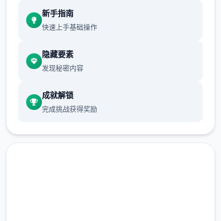
现在可以进行床戏教学了
新手指南
体育仓库和保健室均可触发chuang戏，但目
快速上手基础操作
前体育仓库尚未实装
隐藏要素
保健室原本计划在特定时机解锁，但为方便进
发现秘密内容
度报告版体验，现调整为角色等级≥10时开放
新增毛剃除功能
成就解锁
完成挑战获得奖励
现在可以用剃刀自由修剪毛形状
该功能其实早已开发完成，但因未添加到UI
中，此前无法在正式游戏中使用。
由于剃刀加入物品栏会导致道具过多，目前暂
现在下载 催眠app|中文官网
需通过涂鸦功能面板使用（未来可能调整）