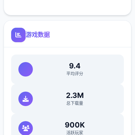
客服支持
游戏数据
与前作相比，当前版本运行可能较卡顿，正式
版将进行优化
可体验至t教等级30
9.4
开放场景：走廊、教室、校舍后、保健室
平均评分
洗脑模式支持催眠和束缚玩法
2.3M
参数未调整，角色可能容易起飞
总下载量
反馈与问题报告请通过Discord服务器提交
（正式版发布前仅限支援者访问,自由度
900K
MAX！
活跃玩家