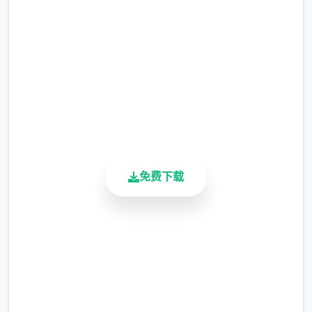
完整版游戏，免费体验
涂鸦功能原计划高等级解锁，但进度报告版中
等级≥20即可使用
2.3M+
总下载量
※注意
：暂无毛发再生功能，若需恢复原状，
4.9/5
请删除SavedImage文件夹
用户评分
900K+
其他注意事项
活跃用户
与前作相比，当前版本运行可能较卡顿，正式
版将进行优化
免费下载
可体验至t教等级30
开放场景：走廊、教室、校舍后、保健室
安全下载
洗脑模式支持催眠和束缚玩法
高速安装
参数未调整，角色可能容易起飞
完全免费