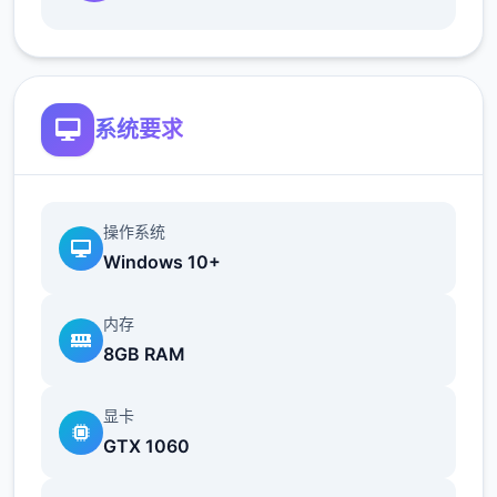
地t教女孩！
根据不同玩法，女主角会通过丰富的台词和动
画给予多样反馈
系统要求
相较于前作《用洗脑APP对高傲大小姐为所欲
为的模拟游戏》，本作全面升级！
新增语、换装等系统及追加姿势，自由度大幅
操作系统
提升！t教系统
Windows 10+
可在无人的走廊、教学楼后、体育仓库等各种
内存
场景中进行调教（目前开发中）
8GB RAM
洗脑后，可以随意掉落衣服、让其穿上漏风的
装扮，并用玩具、手自由玩
显卡
GTX 1060
t教结束后会清除期间的记忆，t教环节终止。
即使记忆被消除，随着逐渐被开发，对方的态