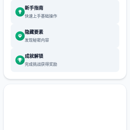
现在可以进行床戏教学了
新手指南
体育仓库和保健室均可触发chuang戏，但目
快速上手基础操作
前体育仓库尚未实装
隐藏要素
保健室原本计划在特定时机解锁，但为方便进
发现秘密内容
度报告版体验，现调整为角色等级≥10时开放
成就解锁
完成挑战获得奖励
新增毛剃除功能
现在可以用剃刀自由修剪毛形状
该功能其实早已开发完成，但因未添加到UI
中，此前无法在正式游戏中使用。
由于剃刀加入物品栏会导致道具过多，目前暂
高速下载 催眠app|中文官网
需通过涂鸦功能面板使用（未来可能调整）