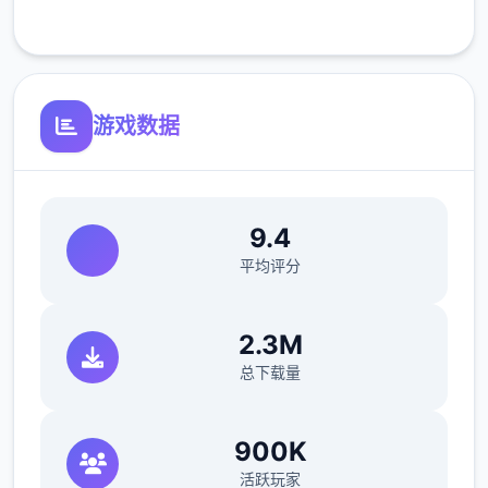
客服支持
游戏数据
反馈与问题报告请通过Discord服务器提交
9.4
（正式版发布前仅限支援者访问,自由度
平均评分
MAX！
最近在漫画或CG合集中常见的“催眠APP公
2.3M
寓”，难道你不想试试看吗…
总下载量
这款游戏高度还原了使用催眠APP进行t教的真
实体验，是一款沉浸式模拟游戏！并非固定流
900K
程的被动观赏，而是让你化身主角，随心所欲
活跃玩家