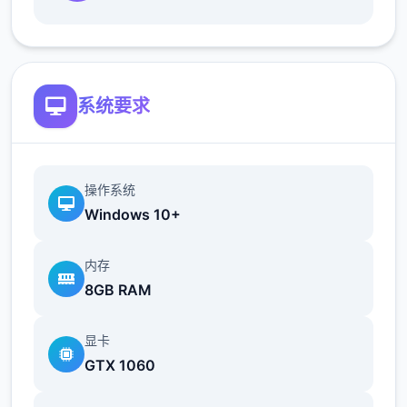
这款游戏高度还原了使用催眠APP进行t教的真
系统要求
实体验，是一款沉浸式模拟游戏！并非固定流
程的被动观赏，而是让你化身主角，随心所欲
地t教女孩！
操作系统
根据不同玩法，女主角会通过丰富的台词和动
Windows 10+
画给予多样反馈
内存
相较于前作《用洗脑APP对高傲大小姐为所欲
8GB RAM
为的模拟游戏》，本作全面升级！
新增语、换装等系统及追加姿势，自由度大幅
显卡
提升！t教系统
GTX 1060
可在无人的走廊、教学楼后、体育仓库等各种