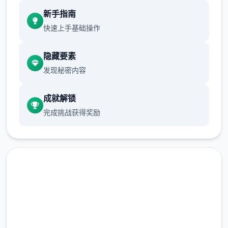
现在可以进行床戏教学了
新手指南
体育仓库和保健室均可触发chuang戏，但目
快速上手基础操作
前体育仓库尚未实装
隐藏要素
保健室原本计划在特定时机解锁，但为方便进
发现秘密内容
度报告版体验，现调整为角色等级≥10时开放
新增毛剃除功能
成就解锁
完成挑战获得奖励
现在可以用剃刀自由修剪毛形状
该功能其实早已开发完成，但因未添加到UI
中，此前无法在正式游戏中使用。
由于剃刀加入物品栏会导致道具过多，目前暂
即刻下载 催眠app|中文官网
需通过涂鸦功能面板使用（未来可能调整）