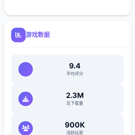
客服支持
可体验至t教等级30
开放场景：走廊、教室、校舍后、保健室
游戏数据
洗脑模式支持催眠和束缚玩法
参数未调整，角色可能容易起飞
反馈与问题报告请通过Discord服务器提交
9.4
（正式版发布前仅限支援者访问,自由度
平均评分
MAX！
最近在漫画或CG合集中常见的“催眠APP公
2.3M
寓”，难道你不想试试看吗…
总下载量
900K
活跃玩家