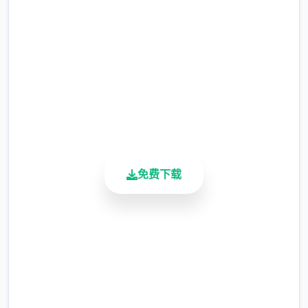
完整版游戏，免费体验
涂鸦功能原计划高等级解锁，但进度报告版中
等级≥20即可使用
2.3M+
总下载量
※注意
：暂无毛发再生功能，若需恢复原状，
4.9/5
请删除SavedImage文件夹
用户评分
900K+
其他注意事项
活跃用户
免费下载
安全下载
高速安装
与前作相比，当前版本运行可能较卡顿，正式
完全免费
版将进行优化