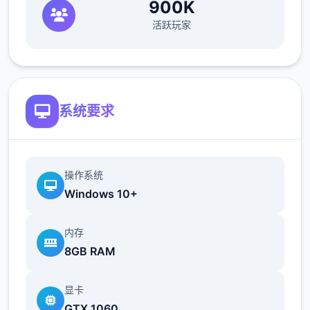
900K
最近在漫画或CG合集中常见的“催眠APP公
活跃玩家
寓”，难道你不想试试看吗…
这款游戏高度还原了使用催眠APP进行t教的真
实体验，是一款沉浸式模拟游戏！并非固定流
程的被动观赏，而是让你化身主角，随心所欲
系统要求
地t教女孩！
根据不同玩法，女主角会通过丰富的台词和动
画给予多样反馈
操作系统
Windows 10+
相较于前作《用洗脑APP对高傲大小姐为所欲
为的模拟游戏》，本作全面升级！
内存
8GB RAM
新增语、换装等系统及追加姿势，自由度大幅
提升！t教系统
显卡
可在无人的走廊、教学楼后、体育仓库等各种
GTX 1060