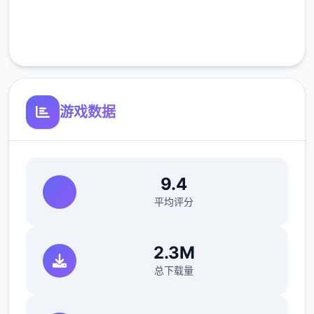
完全免费
可体验至t教等级30
客服支持
开放场景：走廊、教室、校舍后、保健室
洗脑模式支持催眠和束缚玩法
游戏数据
9.4
平均评分
参数未调整，角色可能容易起飞
2.3M
反馈与问题报告请通过Discord服务器提交
总下载量
（正式版发布前仅限支援者访问,自由度
MAX！