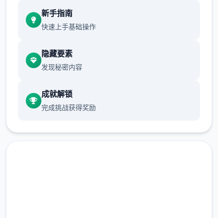
新增chuang戏功能
新手指南
现在可以进行床戏教学了
快速上手基础操作
体育仓库和保健室均可触发chuang戏，但目
隐藏要素
前体育仓库尚未实装
发现秘密内容
保健室原本计划在特定时机解锁，但为方便进
度报告版体验，现调整为角色等级≥10时开放
成就解锁
完成挑战获得奖励
新增毛剃除功能
现在可以用剃刀自由修剪毛形状
该功能其实早已开发完成，但因未添加到UI
中，此前无法在正式游戏中使用。
由于剃刀加入物品栏会导致道具过多，目前暂
汉化版下载 催眠app|中文官
需通过涂鸦功能面板使用（未来可能调整）