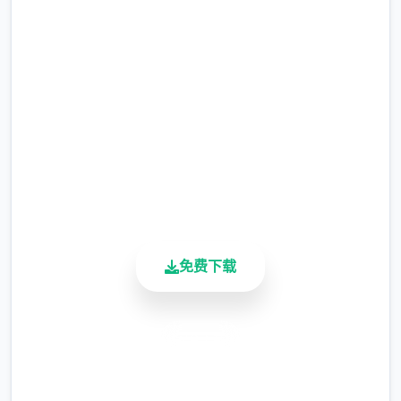
网
涂鸦功能原计划高等级解锁，但进度报告版中
等级≥20即可使用
完整版游戏，免费体验
※注意
：暂无毛发再生功能，若需恢复原状，
2.3M+
请删除SavedImage文件夹
总下载量
4.9/5
其他注意事项
用户评分
900K+
与前作相比，当前版本运行可能较卡顿，正式
活跃用户
版将进行优化
免费下载
安全下载
高速安装