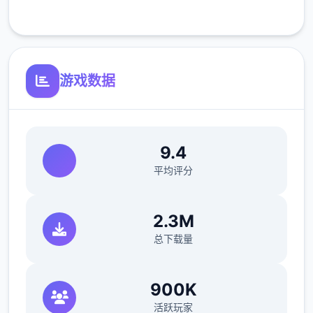
客服支持
开放场景：走廊、教室、校舍后、保健室
游戏数据
洗脑模式支持催眠和束缚玩法
参数未调整，角色可能容易起飞
反馈与问题报告请通过Discord服务器提交
9.4
（正式版发布前仅限支援者访问,自由度
平均评分
MAX！
最近在漫画或CG合集中常见的“催眠APP公
2.3M
寓”，难道你不想试试看吗…
总下载量
这款游戏高度还原了使用催眠APP进行t教的真
实体验，是一款沉浸式模拟游戏！并非固定流
900K
程的被动观赏，而是让你化身主角，随心所欲
活跃玩家