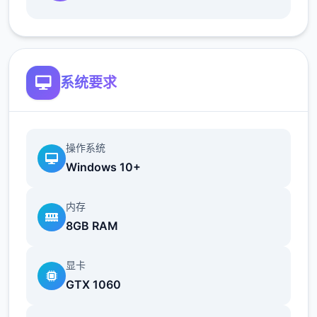
地t教女孩！
根据不同玩法，女主角会通过丰富的台词和动
画给予多样反馈
系统要求
相较于前作《用洗脑APP对高傲大小姐为所欲
为的模拟游戏》，本作全面升级！
新增语、换装等系统及追加姿势，自由度大幅
操作系统
提升！t教系统
Windows 10+
可在无人的走廊、教学楼后、体育仓库等各种
内存
场景中进行调教（目前开发中）
8GB RAM
洗脑后，可以随意掉落衣服、让其穿上漏风的
装扮，并用玩具、手自由玩
显卡
GTX 1060
t教结束后会清除期间的记忆，t教环节终止。
即使记忆被消除，随着逐渐被开发，对方的态