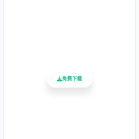
完整版游戏，免费体验
涂鸦功能原计划高等级解锁，但进度报告版中
等级≥20即可使用
2.3M+
总下载量
※注意
：暂无毛发再生功能，若需恢复原状，
4.9/5
请删除SavedImage文件夹
用户评分
900K+
其他注意事项
活跃用户
与前作相比，当前版本运行可能较卡顿，正式
版将进行优化
免费下载
可体验至t教等级30
安全下载
高速安装
完全免费