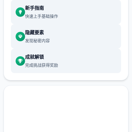
新增chuang戏功能
新手指南
现在可以进行床戏教学了
快速上手基础操作
体育仓库和保健室均可触发chuang戏，但目
隐藏要素
前体育仓库尚未实装
发现秘密内容
保健室原本计划在特定时机解锁，但为方便进
度报告版体验，现调整为角色等级≥10时开放
成就解锁
完成挑战获得奖励
新增毛剃除功能
现在可以用剃刀自由修剪毛形状
该功能其实早已开发完成，但因未添加到UI
中，此前无法在正式游戏中使用。
由于剃刀加入物品栏会导致道具过多，目前暂
即刻下载 催眠app|中文官网
需通过涂鸦功能面板使用（未来可能调整）