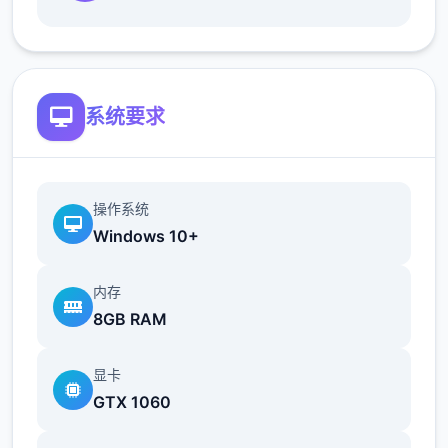
根据不同玩法，女主角会通过丰富的台词和动
画给予多样反馈
系统要求
相较于前作《用洗脑APP对高傲大小姐为所欲
为的模拟游戏》，本作全面升级！
操作系统
Windows 10+
内存
8GB RAM
新增语、换装等系统及追加姿势，自由度大幅
显卡
提升！t教系统
GTX 1060
可在无人的走廊、教学楼后、体育仓库等各种