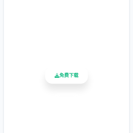
完整版游戏，免费体验
涂鸦功能原计划高等级解锁，但进度报告版中
等级≥20即可使用
2.3M+
总下载量
※注意
：暂无毛发再生功能，若需恢复原状，
4.9/5
请删除SavedImage文件夹
用户评分
900K+
其他注意事项
活跃用户
与前作相比，当前版本运行可能较卡顿，正式
版将进行优化
免费下载
可体验至t教等级30
安全下载
高速安装
完全免费