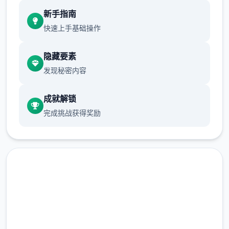
新手指南
现在可以进行床戏教学了
快速上手基础操作
体育仓库和保健室均可触发chuang戏，但目
隐藏要素
前体育仓库尚未实装
发现秘密内容
保健室原本计划在特定时机解锁，但为方便进
度报告版体验，现调整为角色等级≥10时开放
成就解锁
完成挑战获得奖励
新增毛剃除功能
现在可以用剃刀自由修剪毛形状
该功能其实早已开发完成，但因未添加到UI
中，此前无法在正式游戏中使用。
由于剃刀加入物品栏会导致道具过多，目前暂
马上下载 催眠app|中文官网
需通过涂鸦功能面板使用（未来可能调整）