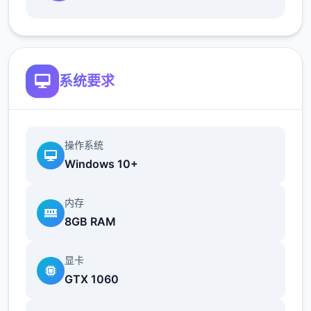
地t教女孩！
根据不同玩法，女主角会通过丰富的台词和动
画给予多样反馈
系统要求
相较于前作《用洗脑APP对高傲大小姐为所欲
为的模拟游戏》，本作全面升级！
新增语、换装等系统及追加姿势，自由度大幅
操作系统
提升！t教系统
Windows 10+
可在无人的走廊、教学楼后、体育仓库等各种
内存
场景中进行调教（目前开发中）
8GB RAM
洗脑后，可以随意掉落衣服、让其穿上漏风的
装扮，并用玩具、手自由玩
显卡
GTX 1060
t教结束后会清除期间的记忆，t教环节终止。
即使记忆被消除，随着逐渐被开发，对方的态