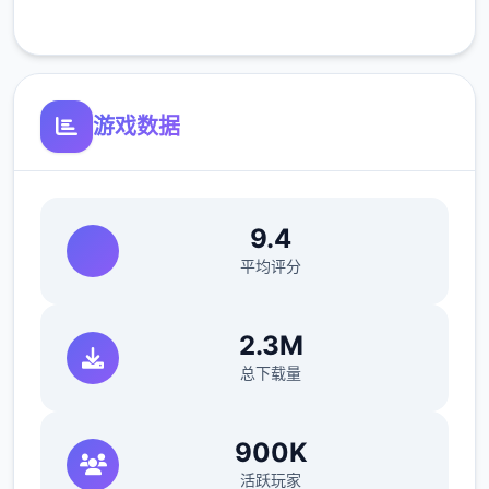
客服支持
开放场景：走廊、教室、校舍后、保健室
游戏数据
洗脑模式支持催眠和束缚玩法
参数未调整，角色可能容易起飞
反馈与问题报告请通过Discord服务器提交
9.4
（正式版发布前仅限支援者访问,自由度
平均评分
MAX！
最近在漫画或CG合集中常见的“催眠APP公
2.3M
寓”，难道你不想试试看吗…
总下载量
这款游戏高度还原了使用催眠APP进行t教的真
实体验，是一款沉浸式模拟游戏！并非固定流
900K
程的被动观赏，而是让你化身主角，随心所欲
活跃玩家