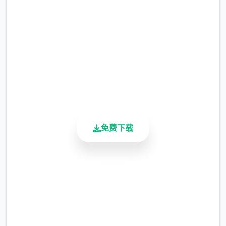
完整版游戏，免费体验
涂鸦功能原计划高等级解锁，但进度报告版中
等级≥20即可使用
2.3M+
总下载量
※注意
：暂无毛发再生功能，若需恢复原状，
4.9/5
请删除SavedImage文件夹
用户评分
900K+
其他注意事项
活跃用户
与前作相比，当前版本运行可能较卡顿，正式
版将进行优化
免费下载
可体验至t教等级30
开放场景：走廊、教室、校舍后、保健室
安全下载
洗脑模式支持催眠和束缚玩法
高速安装
完全免费