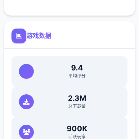
客服支持
游戏数据
参数未调整，角色可能容易起飞
反馈与问题报告请通过Discord服务器提交
9.4
（正式版发布前仅限支援者访问,自由度
平均评分
MAX！
最近在漫画或CG合集中常见的“催眠APP公
2.3M
寓”，难道你不想试试看吗…
总下载量
这款游戏高度还原了使用催眠APP进行t教的真
实体验，是一款沉浸式模拟游戏！并非固定流
900K
程的被动观赏，而是让你化身主角，随心所欲
活跃玩家