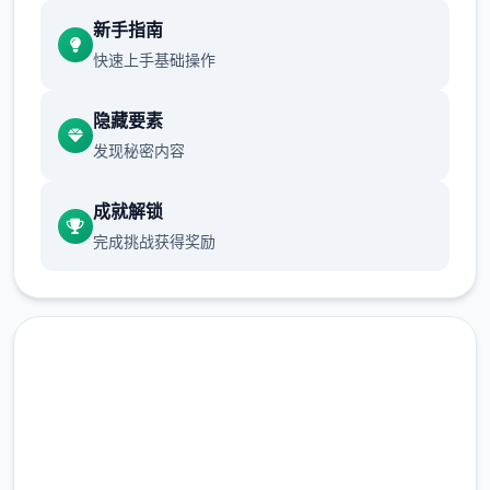
新增chuang戏功能
新手指南
现在可以进行床戏教学了
快速上手基础操作
体育仓库和保健室均可触发chuang戏，但目
隐藏要素
前体育仓库尚未实装
发现秘密内容
保健室原本计划在特定时机解锁，但为方便进
度报告版体验，现调整为角色等级≥10时开放
成就解锁
完成挑战获得奖励
新增毛剃除功能
现在可以用剃刀自由修剪毛形状
该功能其实早已开发完成，但因未添加到UI
中，此前无法在正式游戏中使用。
由于剃刀加入物品栏会导致道具过多，目前暂
高速下载 催眠app|中文官网
需通过涂鸦功能面板使用（未来可能调整）