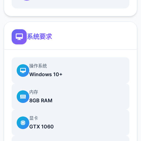
地t教女孩！
根据不同玩法，女主角会通过丰富的台词和动
画给予多样反馈
系统要求
相较于前作《用洗脑APP对高傲大小姐为所欲
为的模拟游戏》，本作全面升级！
新增语、换装等系统及追加姿势，自由度大幅
操作系统
提升！t教系统
Windows 10+
内存
8GB RAM
显卡
GTX 1060
可在无人的走廊、教学楼后、体育仓库等各种