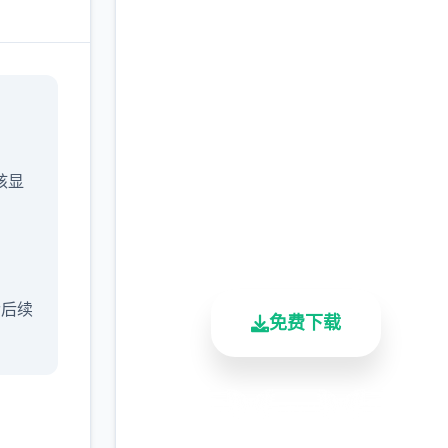
高速下载 催眠app|中文
官网
完整版游戏，免费体验
/核显
2.3M+
4.9/5
900K+
总下载量
用户评分
活跃用户
含后续
免费下载
安全下载
高速安装
完全免费