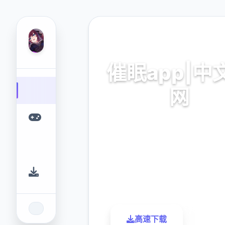
🚺 热门推荐
催眠app|中
网
催眠app2,安卓IOS下
9.4
2.3M
评分
下载
高速下载
了解更