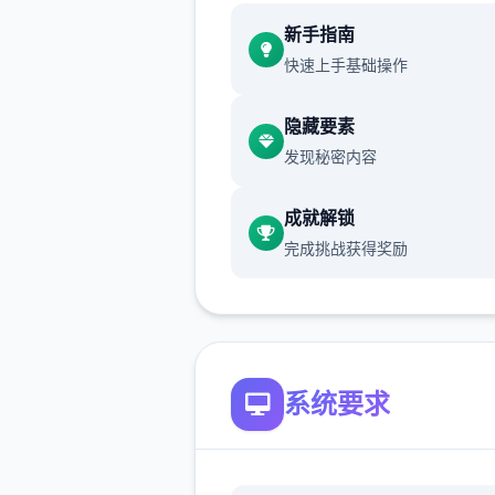
新增chuang戏功能
新手指南
快速上手基础操作
现在可以进行床戏教学了
体育仓库和保健室均可触发chu
隐藏要素
戏，但目前体育仓库尚未实装
发现秘密内容
保健室原本计划在特定时机解
成就解锁
但为方便进度报告版体验，现
完成挑战获得奖励
为角色等级≥10时开放
新增毛剃除功能
现在可以用剃刀自由修剪毛形
系统要求
该功能其实早已开发完成，但
添加到UI中，此前无法在正式
中使用。