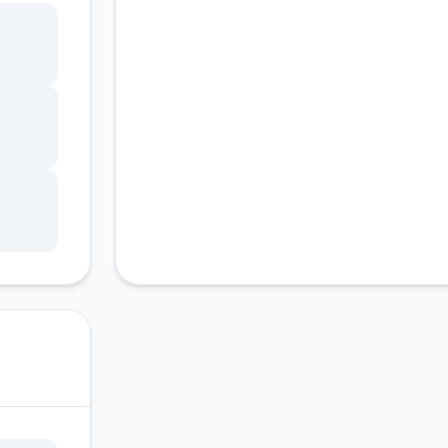
客服支持
ang
锁，
调整
状
因未
游戏