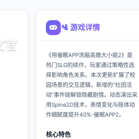
🛂 游戏详情
文官
《用催眠APP洗脑高傲大小姐2》是
热门SLG的续作，玩家通过策略性选
择影响角色关系。本次更新扩展了校
载
园场景的交互逻辑，新增的“社团活
动”事件链解锁隐藏剧情。动态演出采
900K
用Spine2D技术，表情变化与肢体动
玩家
作细腻度提升40%-催眠APP2。
核心特色
多