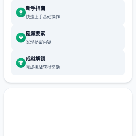
现在可以进行床戏教学了
新手指南
体育仓库和保健室均可触发chuang戏，但目
快速上手基础操作
前体育仓库尚未实装
隐藏要素
保健室原本计划在特定时机解锁，但为方便进
发现秘密内容
度报告版体验，现调整为角色等级≥10时开放
新增毛剃除功能
成就解锁
完成挑战获得奖励
现在可以用剃刀自由修剪毛形状
该功能其实早已开发完成，但因未添加到UI
中，此前无法在正式游戏中使用。
由于剃刀加入物品栏会导致道具过多，目前暂
需通过涂鸦功能面板使用（未来可能调整）
即刻下载 催眠app|中文官网
涂鸦功能原计划高等级解锁，但进度报告版中