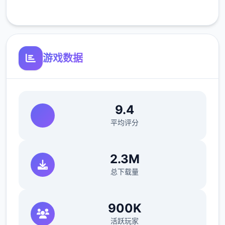
客服支持
反馈与问题报告请通过Discord服务器提交
（正式版发布前仅限支援者访问,自由度
MAX！
游戏数据
9.4
平均评分
最近在漫画或CG合集中常见的“催眠APP公
2.3M
寓”，难道你不想试试看吗…
总下载量
这款游戏高度还原了使用催眠APP进行t教的真
实体验，是一款沉浸式模拟游戏！并非固定流
900K
程的被动观赏，而是让你化身主角，随心所欲
活跃玩家