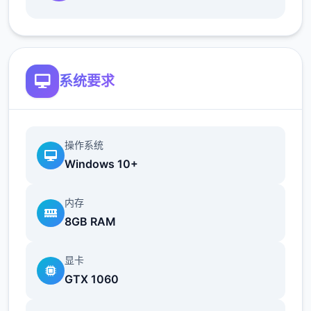
地t教女孩！
根据不同玩法，女主角会通过丰富的台词和动
画给予多样反馈
系统要求
相较于前作《用洗脑APP对高傲大小姐为所欲
为的模拟游戏》，本作全面升级！
新增语、换装等系统及追加姿势，自由度大幅
操作系统
提升！t教系统
Windows 10+
可在无人的走廊、教学楼后、体育仓库等各种
内存
场景中进行调教（目前开发中）
8GB RAM
洗脑后，可以随意掉落衣服、让其穿上漏风的
装扮，并用玩具、手自由玩
显卡
GTX 1060
t教结束后会清除期间的记忆，t教环节终止。
即使记忆被消除，随着逐渐被开发，对方的态