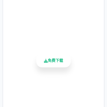
等级≥20即可使用
完整版游戏，免费体验
※注意
：暂无毛发再生功能，若需恢复原状，
2.3M+
请删除SavedImage文件夹
总下载量
4.9/5
其他注意事项
用户评分
900K+
与前作相比，当前版本运行可能较卡顿，正式
活跃用户
版将进行优化
可体验至t教等级30
免费下载
开放场景：走廊、教室、校舍后、保健室
洗脑模式支持催眠和束缚玩法
安全下载
参数未调整，角色可能容易起飞
高速安装
完全免费