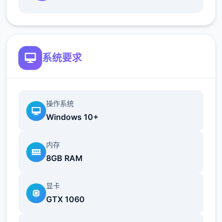
新增语、换装等系统及追加姿势，自由度大幅
提升！t教系统
可在无人的走廊、教学楼后、体育仓库等各种
场景中进行调教（目前开发中）
系统要求
操作系统
Windows 10+
内存
8GB RAM
洗脑后，可以随意掉落衣服、让其穿上漏风的
装扮，并用玩具、手自由玩
显卡
GTX 1060
t教结束后会清除期间的记忆，t教环节终止。
即使记忆被消除，随着逐渐被开发，对方的态