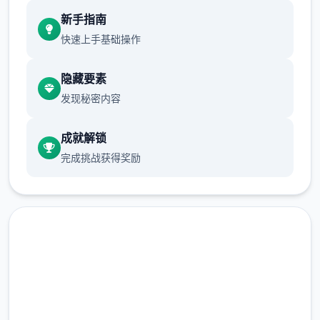
现在可以进行床戏教学了
新手指南
体育仓库和保健室均可触发chuang戏，但目
快速上手基础操作
前体育仓库尚未实装
隐藏要素
保健室原本计划在特定时机解锁，但为方便进
发现秘密内容
度报告版体验，现调整为角色等级≥10时开放
新增毛剃除功能
成就解锁
完成挑战获得奖励
现在可以用剃刀自由修剪毛形状
该功能其实早已开发完成，但因未添加到UI
中，此前无法在正式游戏中使用。
由于剃刀加入物品栏会导致道具过多，目前暂
需通过涂鸦功能面板使用（未来可能调整）
即刻下载 催眠app|中文官网
涂鸦功能原计划高等级解锁，但进度报告版中