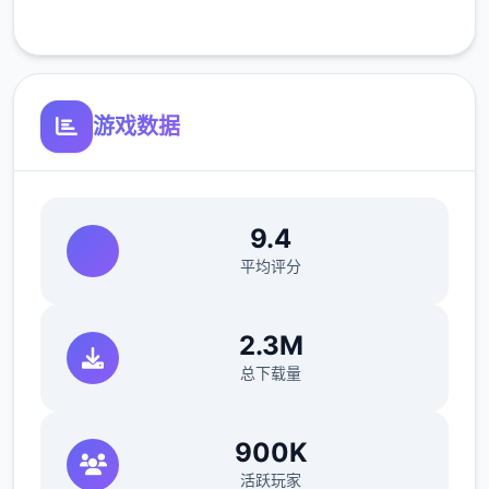
客服支持
MAX！
最近在漫画或CG合集中常见的“催眠APP公
寓”，难道你不想试试看吗…
游戏数据
这款游戏高度还原了使用催眠APP进行t教的真
实体验，是一款沉浸式模拟游戏！并非固定流
程的被动观赏，而是让你化身主角，随心所欲
9.4
地t教女孩！
平均评分
根据不同玩法，女主角会通过丰富的台词和动
画给予多样反馈
2.3M
总下载量
相较于前作《用洗脑APP对高傲大小姐为所欲
为的模拟游戏》，本作全面升级！
900K
活跃玩家