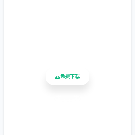
等级≥20即可使用
完整版游戏，免费体验
※注意
：暂无毛发再生功能，若需恢复原状，
2.3M+
请删除SavedImage文件夹
总下载量
4.9/5
其他注意事项
用户评分
900K+
与前作相比，当前版本运行可能较卡顿，正式
活跃用户
版将进行优化
可体验至t教等级30
免费下载
开放场景：走廊、教室、校舍后、保健室
洗脑模式支持催眠和束缚玩法
安全下载
参数未调整，角色可能容易起飞
高速安装
反馈与问题报告请通过Discord服务器提交
完全免费
（正式版发布前仅限支援者访问,自由度