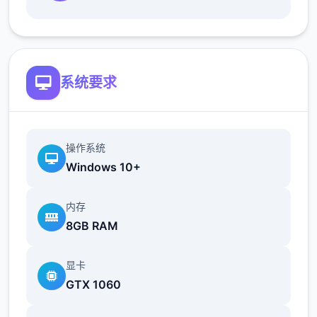
地t教女孩！
根据不同玩法，女主角会通过丰富的台词和动
画给予多样反馈
系统要求
相较于前作《用洗脑APP对高傲大小姐为所欲
为的模拟游戏》，本作全面升级！
新增语、换装等系统及追加姿势，自由度大幅
操作系统
提升！t教系统
Windows 10+
可在无人的走廊、教学楼后、体育仓库等各种
内存
场景中进行调教（目前开发中）
8GB RAM
洗脑后，可以随意掉落衣服、让其穿上漏风的
装扮，并用玩具、手自由玩
显卡
GTX 1060
t教结束后会清除期间的记忆，t教环节终止。
即使记忆被消除，随着逐渐被开发，对方的态