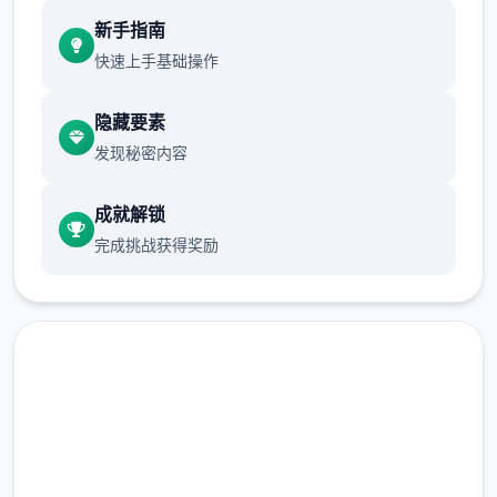
现在可以进行床戏教学了
新手指南
体育仓库和保健室均可触发chuang戏，但目
快速上手基础操作
前体育仓库尚未实装
隐藏要素
保健室原本计划在特定时机解锁，但为方便进
发现秘密内容
度报告版体验，现调整为角色等级≥10时开放
新增毛剃除功能
成就解锁
完成挑战获得奖励
现在可以用剃刀自由修剪毛形状
该功能其实早已开发完成，但因未添加到UI
中，此前无法在正式游戏中使用。
由于剃刀加入物品栏会导致道具过多，目前暂
需通过涂鸦功能面板使用（未来可能调整）
快速下载 催眠app|中文官网
涂鸦功能原计划高等级解锁，但进度报告版中