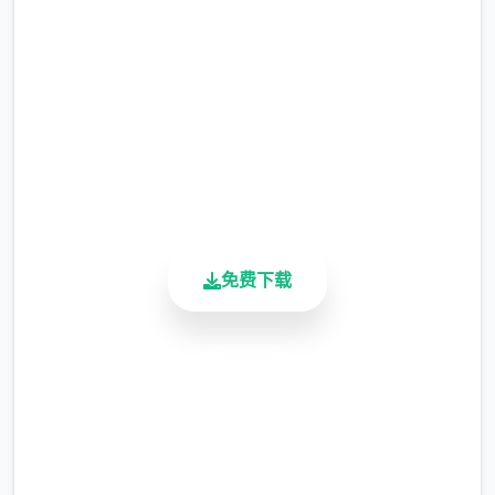
等级≥20即可使用
完整版游戏，免费体验
2.3M+
总下载量
※注意
：暂无毛发再生功能，若需恢复原状，
4.9/5
请删除SavedImage文件夹
用户评分
900K+
其他注意事项
活跃用户
与前作相比，当前版本运行可能较卡顿，正式
版将进行优化
免费下载
可体验至t教等级30
开放场景：走廊、教室、校舍后、保健室
安全下载
洗脑模式支持催眠和束缚玩法
高速安装
参数未调整，角色可能容易起飞
完全免费