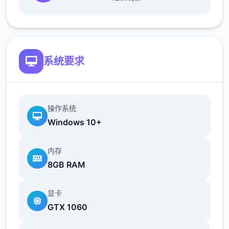
地t教女孩！
根据不同玩法，女主角会通过丰富的台词和动
画给予多样反馈
系统要求
相较于前作《用洗脑APP对高傲大小姐为所欲
为的模拟游戏》，本作全面升级！
操作系统
Windows 10+
内存
8GB RAM
新增语、换装等系统及追加姿势，自由度大幅
显卡
提升！t教系统
GTX 1060
可在无人的走廊、教学楼后、体育仓库等各种