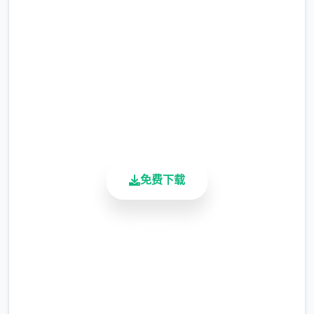
完整版游戏，免费体验
涂鸦功能原计划高等级解锁，但进度报告版中
等级≥20即可使用
2.3M+
总下载量
※注意
：暂无毛发再生功能，若需恢复原状，
4.9/5
请删除SavedImage文件夹
用户评分
900K+
其他注意事项
活跃用户
与前作相比，当前版本运行可能较卡顿，正式
版将进行优化
免费下载
可体验至t教等级30
开放场景：走廊、教室、校舍后、保健室
安全下载
高速安装
完全免费