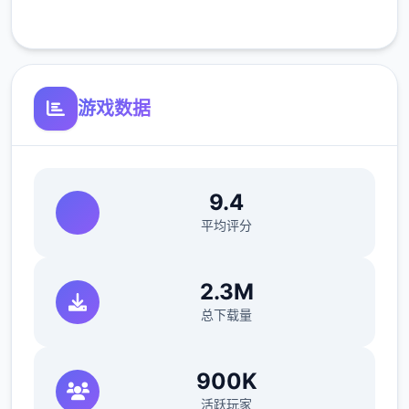
客服支持
游戏数据
洗脑模式支持催眠和束缚玩法
参数未调整，角色可能容易起飞
反馈与问题报告请通过Discord服务器提交
9.4
（正式版发布前仅限支援者访问,自由度
平均评分
MAX！
最近在漫画或CG合集中常见的“催眠APP公
2.3M
寓”，难道你不想试试看吗…
总下载量
这款游戏高度还原了使用催眠APP进行t教的真
实体验，是一款沉浸式模拟游戏！并非固定流
900K
程的被动观赏，而是让你化身主角，随心所欲
活跃玩家