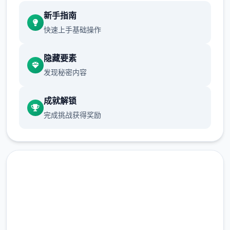
现在可以进行床戏教学了
新手指南
体育仓库和保健室均可触发chuang戏，但目
快速上手基础操作
前体育仓库尚未实装
隐藏要素
保健室原本计划在特定时机解锁，但为方便进
发现秘密内容
度报告版体验，现调整为角色等级≥10时开放
新增毛剃除功能
成就解锁
完成挑战获得奖励
现在可以用剃刀自由修剪毛形状
该功能其实早已开发完成，但因未添加到UI
中，此前无法在正式游戏中使用。
由于剃刀加入物品栏会导致道具过多，目前暂
现在下载 催眠app|中文官网
需通过涂鸦功能面板使用（未来可能调整）