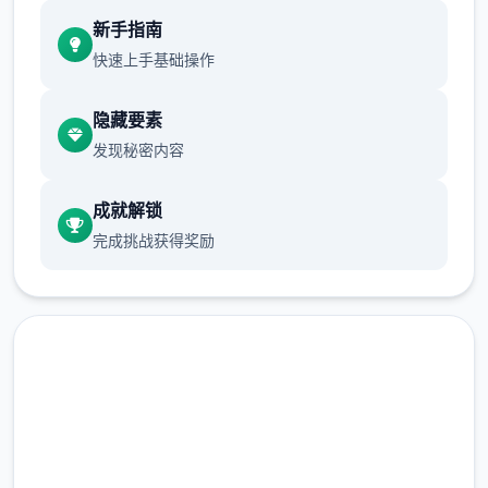
现在可以进行床戏教学了
新手指南
体育仓库和保健室均可触发chuang戏，但目
快速上手基础操作
前体育仓库尚未实装
隐藏要素
保健室原本计划在特定时机解锁，但为方便进
发现秘密内容
度报告版体验，现调整为角色等级≥10时开放
新增毛剃除功能
成就解锁
完成挑战获得奖励
现在可以用剃刀自由修剪毛形状
该功能其实早已开发完成，但因未添加到UI
中，此前无法在正式游戏中使用。
由于剃刀加入物品栏会导致道具过多，目前暂
点击下载 催眠app|中文官网
需通过涂鸦功能面板使用（未来可能调整）