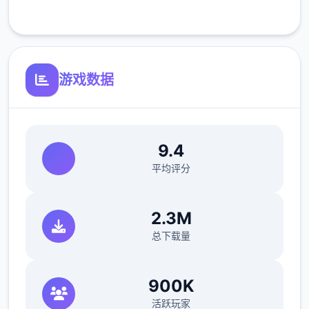
客服支持
反馈与问题报告请通过Discord服务器提交
（正式版发布前仅限支援者访问,自由度
MAX！
最近在漫画或CG合集中常见的“催眠APP公
游戏数据
寓”，难道你不想试试看吗…
9.4
平均评分
2.3M
总下载量
这款游戏高度还原了使用催眠APP进行t教的真
实体验，是一款沉浸式模拟游戏！并非固定流
900K
程的被动观赏，而是让你化身主角，随心所欲
活跃玩家