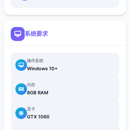
地t教女孩！
根据不同玩法，女主角会通过丰富的台词和动
画给予多样反馈
系统要求
相较于前作《用洗脑APP对高傲大小姐为所欲
为的模拟游戏》，本作全面升级！
操作系统
Windows 10+
内存
8GB RAM
新增语、换装等系统及追加姿势，自由度大幅
显卡
提升！t教系统
GTX 1060
可在无人的走廊、教学楼后、体育仓库等各种