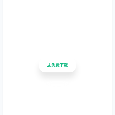
完整版游戏，免费体验
涂鸦功能原计划高等级解锁，但进度报告版中
等级≥20即可使用
2.3M+
总下载量
※注意
：暂无毛发再生功能，若需恢复原状，
4.9/5
请删除SavedImage文件夹
用户评分
900K+
其他注意事项
活跃用户
与前作相比，当前版本运行可能较卡顿，正式
版将进行优化
免费下载
可体验至t教等级30
开放场景：走廊、教室、校舍后、保健室
安全下载
洗脑模式支持催眠和束缚玩法
高速安装
参数未调整，角色可能容易起飞
完全免费