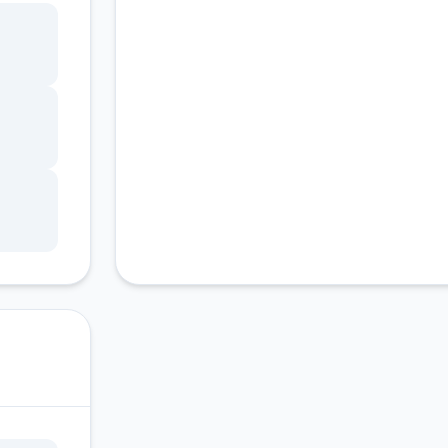
客服支持
ang
锁，
调整
状
因未
游戏