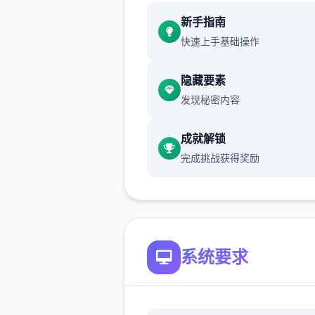
新增chuang戏功能
新手指南
快速上手基础操作
现在可以进行床戏教学了
体育仓库和保健室均可触发chu
隐藏要素
戏，但目前体育仓库尚未实装
发现秘密内容
保健室原本计划在特定时机解
成就解锁
但为方便进度报告版体验，现
完成挑战获得奖励
为角色等级≥10时开放
新增毛剃除功能
现在可以用剃刀自由修剪毛形
系统要求
该功能其实早已开发完成，但
添加到UI中，此前无法在正式
中使用。