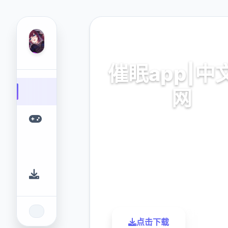
🎙️ 热门推荐
催眠app|中
网
催眠app2,安卓IOS下
9.4
2.3M
评分
下载
点击下载
了解更