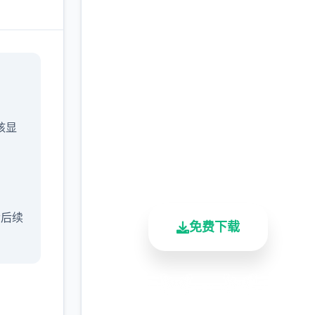
点击下载 催眠app|中文
官网
完整版游戏，免费体验
/核显
2.3M+
4.9/5
900K+
总下载量
用户评分
活跃用户
含后续
免费下载
安全下载
高速安装
完全免费