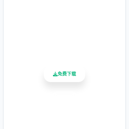
等级≥20即可使用
完整版游戏，免费体验
※注意
：暂无毛发再生功能，若需恢复原状，
2.3M+
请删除SavedImage文件夹
总下载量
4.9/5
其他注意事项
用户评分
900K+
与前作相比，当前版本运行可能较卡顿，正式
活跃用户
版将进行优化
免费下载
可体验至t教等级30
安全下载
高速安装
完全免费