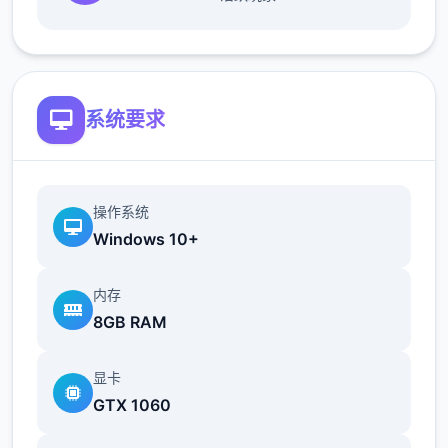
地t教女孩！
系统要求
操作系统
根据不同玩法，女主角会通过丰富的台词和动
Windows 10+
画给予多样反馈
相较于前作《用洗脑APP对高傲大小姐为所欲
内存
8GB RAM
为的模拟游戏》，本作全面升级！
新增语、换装等系统及追加姿势，自由度大幅
显卡
提升！t教系统
GTX 1060
可在无人的走廊、教学楼后、体育仓库等各种