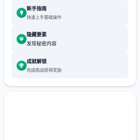
现在可以进行床戏教学了
新手指南
体育仓库和保健室均可触发chuang戏，但目
快速上手基础操作
前体育仓库尚未实装
隐藏要素
保健室原本计划在特定时机解锁，但为方便进
发现秘密内容
度报告版体验，现调整为角色等级≥10时开放
新增毛剃除功能
成就解锁
完成挑战获得奖励
现在可以用剃刀自由修剪毛形状
该功能其实早已开发完成，但因未添加到UI
中，此前无法在正式游戏中使用。
由于剃刀加入物品栏会导致道具过多，目前暂
需通过涂鸦功能面板使用（未来可能调整）
免费下载 催眠app|中文官网
涂鸦功能原计划高等级解锁，但进度报告版中